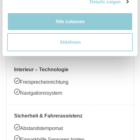
Nebelscheinwerfer
Details zeigen
Alle zulassen
Interieur – Komfort
Beheizbares Lenkrad
Ablehnen
Klimaanlage
Interieur – Technologie
Freisprecheinrichtung
Navigationssystem
Sicherheit & Fahrerassistenz
Abstandstempomat
Einparkhilfe Sensoren hinten