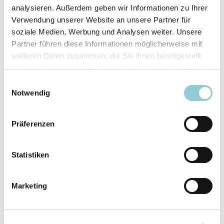
analysieren. Außerdem geben wir Informationen zu Ihrer
Ausstattungslinie
N Line
Verwendung unserer Website an unsere Partner für
Verfügbar ab
sofort
soziale Medien, Werbung und Analysen weiter. Unsere
Fahrzeugkategorie
SUV/​Geländewagen/​
Partner führen diese Informationen möglicherweise mit
Pickup
weiteren Daten zusammen, die Sie ihnen bereitgestellt
Leistung
110 kW (150 PS)
haben oder die sie im Rahmen Ihrer Nutzung der Dienste
Farbe
Weiß
gesammelt haben.
Einwilligungsauswahl
Notwendig
Ausstattung
Präferenzen
Exterieur
Statistiken
Anhängerkupplung
Marketing
Dachreling
LED-Scheinwerfer