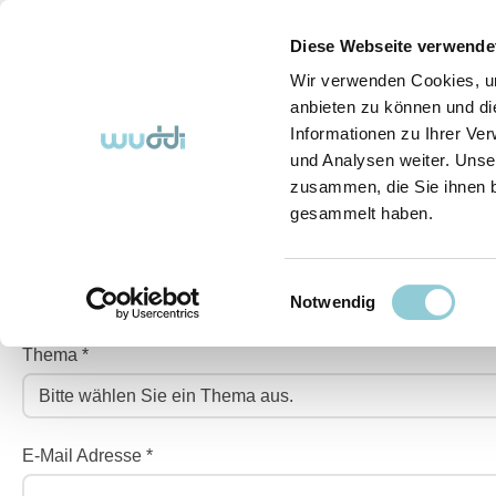
springen
Zur Hauptnavigation springen
Diese Webseite verwende
Wir verwenden Cookies, um
anbieten zu können und di
Informationen zu Ihrer Ve
Abo-Fahrzeuge
So funktioniert's (FAQ)
Über Uns
und Analysen weiter. Unse
zusammen, die Sie ihnen b
gesammelt haben.
KONTAKT AUFNEHMEN
Einwilligungsauswahl
Notwendig
Thema *
E-Mail Adresse *