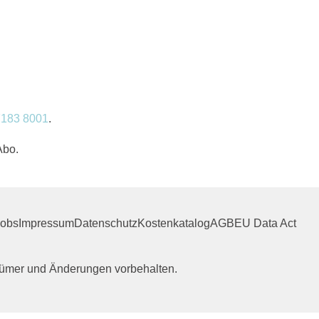
7183 8001
.
Abo.
Jobs
Impressum
Datenschutz
Kostenkatalog
AGB
EU Data Act
rrtümer und Änderungen vorbehalten.