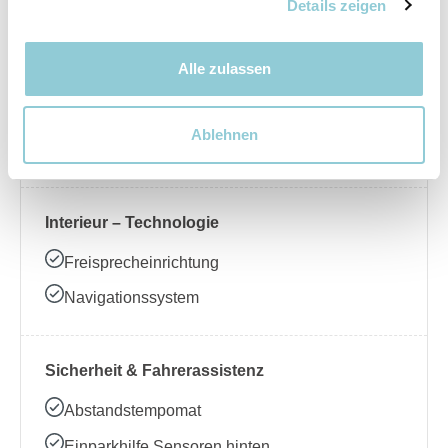
Nebelscheinwerfer
Details zeigen
Alle zulassen
Interieur – Komfort
Beheizbares Lenkrad
Ablehnen
Klimaanlage
Interieur – Technologie
Freisprecheinrichtung
Navigationssystem
Sicherheit & Fahrerassistenz
Abstandstempomat
Einparkhilfe Sensoren hinten