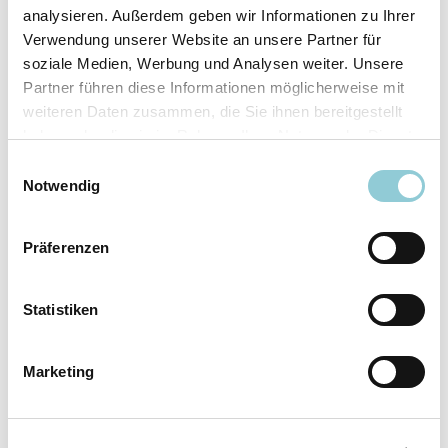
analysieren. Außerdem geben wir Informationen zu Ihrer
Ausstattungslinie
N Line
Verwendung unserer Website an unsere Partner für
Verfügbar ab
sofort
soziale Medien, Werbung und Analysen weiter. Unsere
Fahrzeugkategorie
SUV/​Geländewagen/​
Partner führen diese Informationen möglicherweise mit
Pickup
weiteren Daten zusammen, die Sie ihnen bereitgestellt
Leistung
110 kW (150 PS)
haben oder die sie im Rahmen Ihrer Nutzung der Dienste
Farbe
Weiß
gesammelt haben.
Einwilligungsauswahl
Notwendig
Ausstattung
Präferenzen
Exterieur
Statistiken
Anhängerkupplung
Marketing
Dachreling
LED-Scheinwerfer