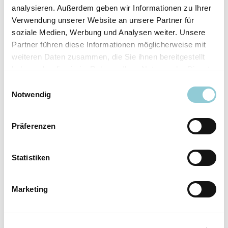
analysieren. Außerdem geben wir Informationen zu Ihrer
Ausstattungslinie
N Line
Verwendung unserer Website an unsere Partner für
Verfügbar ab
sofort
soziale Medien, Werbung und Analysen weiter. Unsere
Fahrzeugkategorie
SUV/​Geländewagen/​
Partner führen diese Informationen möglicherweise mit
Pickup
weiteren Daten zusammen, die Sie ihnen bereitgestellt
Leistung
110 kW (150 PS)
haben oder die sie im Rahmen Ihrer Nutzung der Dienste
Farbe
Weiß
gesammelt haben.
Einwilligungsauswahl
Notwendig
Ausstattung
Präferenzen
Exterieur
Statistiken
Anhängerkupplung
Marketing
Dachreling
LED-Scheinwerfer