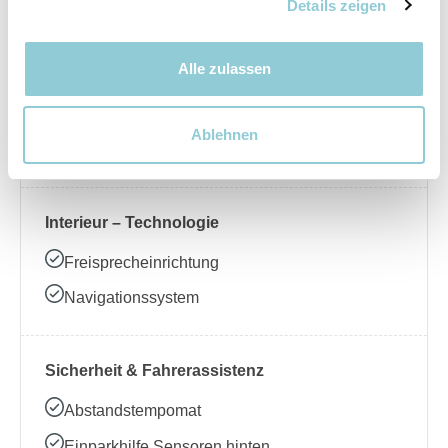
Nebelscheinwerfer
Details zeigen
Alle zulassen
Interieur – Komfort
Beheizbares Lenkrad
Ablehnen
Klimaanlage
Interieur – Technologie
Freisprecheinrichtung
Navigationssystem
Sicherheit & Fahrerassistenz
Abstandstempomat
Einparkhilfe Sensoren hinten