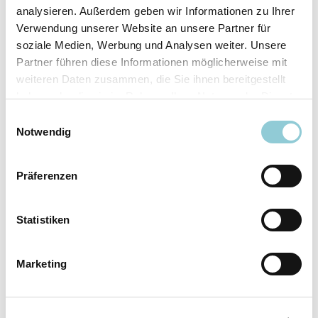
analysieren. Außerdem geben wir Informationen zu Ihrer
Ausstattungslinie
N Line
Verwendung unserer Website an unsere Partner für
Verfügbar ab
sofort
soziale Medien, Werbung und Analysen weiter. Unsere
Fahrzeugkategorie
SUV/​Geländewagen/​
Partner führen diese Informationen möglicherweise mit
Pickup
weiteren Daten zusammen, die Sie ihnen bereitgestellt
Leistung
110 kW (150 PS)
haben oder die sie im Rahmen Ihrer Nutzung der Dienste
Farbe
Weiß
gesammelt haben.
Einwilligungsauswahl
Notwendig
Ausstattung
Präferenzen
Exterieur
Statistiken
Anhängerkupplung
Marketing
Dachreling
LED-Scheinwerfer