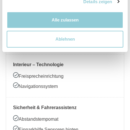
Nebelscheinwerfer
Details zeigen
Alle zulassen
Interieur – Komfort
Beheizbares Lenkrad
Ablehnen
Klimaanlage
Interieur – Technologie
Freisprecheinrichtung
Navigationssystem
Sicherheit & Fahrerassistenz
Abstandstempomat
Einparkhilfe Sensoren hinten