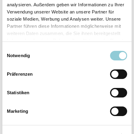
analysieren. Außerdem geben wir Informationen zu Ihrer
Ausstattungslinie
N Line
Verwendung unserer Website an unsere Partner für
Verfügbar ab
sofort
soziale Medien, Werbung und Analysen weiter. Unsere
Fahrzeugkategorie
SUV/​Geländewagen/​
Partner führen diese Informationen möglicherweise mit
Pickup
weiteren Daten zusammen, die Sie ihnen bereitgestellt
Leistung
110 kW (150 PS)
haben oder die sie im Rahmen Ihrer Nutzung der Dienste
Farbe
Weiß
gesammelt haben.
Einwilligungsauswahl
Notwendig
Ausstattung
Präferenzen
Exterieur
Statistiken
Anhängerkupplung
Marketing
Dachreling
LED-Scheinwerfer