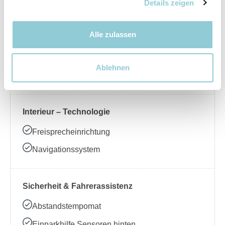
Nebelscheinwerfer
Details zeigen
Alle zulassen
Interieur – Komfort
Beheizbares Lenkrad
Ablehnen
Klimaanlage
Interieur – Technologie
Freisprecheinrichtung
Navigationssystem
Sicherheit & Fahrerassistenz
Abstandstempomat
Einparkhilfe Sensoren hinten