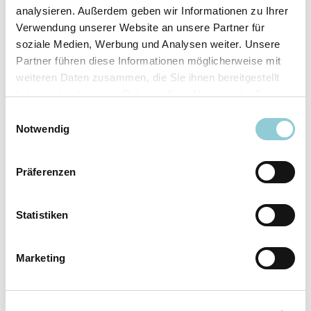
analysieren. Außerdem geben wir Informationen zu Ihrer
Ausstattungslinie
N Line
Verwendung unserer Website an unsere Partner für
Verfügbar ab
sofort
soziale Medien, Werbung und Analysen weiter. Unsere
Fahrzeugkategorie
SUV/​Geländewagen/​
Partner führen diese Informationen möglicherweise mit
Pickup
weiteren Daten zusammen, die Sie ihnen bereitgestellt
Leistung
110 kW (150 PS)
haben oder die sie im Rahmen Ihrer Nutzung der Dienste
Farbe
Weiß
gesammelt haben.
Einwilligungsauswahl
Notwendig
Ausstattung
Präferenzen
Exterieur
Statistiken
Anhängerkupplung
Marketing
Dachreling
LED-Scheinwerfer