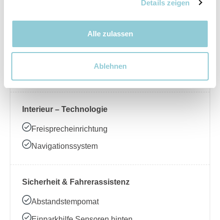
Nebelscheinwerfer
Details zeigen
Alle zulassen
Interieur – Komfort
Beheizbares Lenkrad
Ablehnen
Klimaanlage
Interieur – Technologie
Freisprecheinrichtung
Navigationssystem
Sicherheit & Fahrerassistenz
Abstandstempomat
Einparkhilfe Sensoren hinten