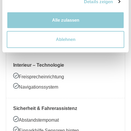
Nebelscheinwerfer
Details zeigen
Alle zulassen
Interieur – Komfort
Beheizbares Lenkrad
Ablehnen
Klimaanlage
Interieur – Technologie
Freisprecheinrichtung
Navigationssystem
Sicherheit & Fahrerassistenz
Abstandstempomat
Einparkhilfe Sensoren hinten