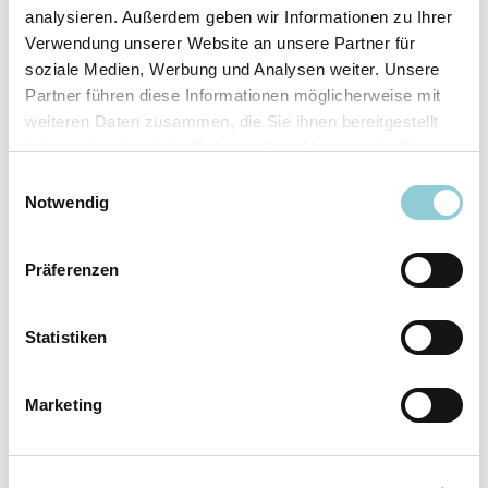
analysieren. Außerdem geben wir Informationen zu Ihrer
Ausstattungslinie
N Line
Verwendung unserer Website an unsere Partner für
Verfügbar ab
sofort
soziale Medien, Werbung und Analysen weiter. Unsere
Fahrzeugkategorie
SUV/​Geländewagen/​
Partner führen diese Informationen möglicherweise mit
Pickup
weiteren Daten zusammen, die Sie ihnen bereitgestellt
Leistung
110 kW (150 PS)
haben oder die sie im Rahmen Ihrer Nutzung der Dienste
Farbe
Weiß
gesammelt haben.
Einwilligungsauswahl
Notwendig
Ausstattung
Präferenzen
Exterieur
Statistiken
Anhängerkupplung
Marketing
Dachreling
LED-Scheinwerfer