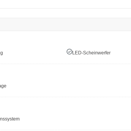
ng
LED-Scheinwerfer
age
onssystem