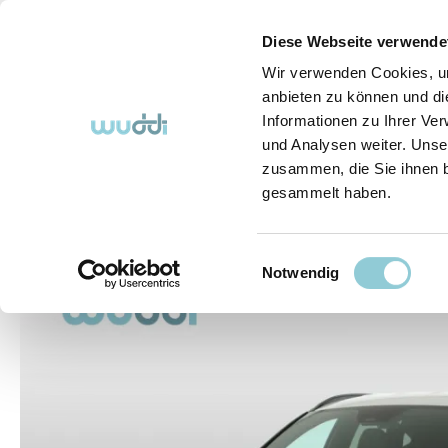
springen
Zur Hauptnavigation springen
Diese Webseite verwende
Wir verwenden Cookies, um
anbieten zu können und di
Informationen zu Ihrer Ve
Abo-Fahrzeuge
So funktioniert's (FAQ)
Über Uns
und Analysen weiter. Unse
zusammen, die Sie ihnen b
gesammelt haben.
Abo-Fahrzeuge
Einwilligungsauswahl
Bildergalerie überspringen
Notwendig