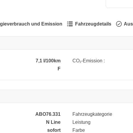
gieverbrauch und Emission
Fahrzeugdetails
Aus
7,1 l/100km
CO₂-Emission :
F
ABO76.331
Fahrzeugkategorie
N Line
Leistung
sofort
Farbe