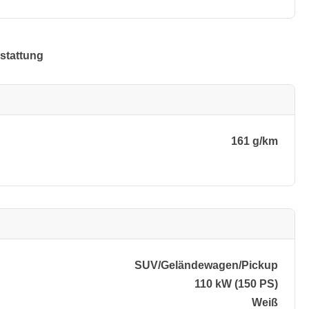
stattung
161 g/km
SUV/​Geländewagen/​Pickup
110 kW (150 PS)
Weiß