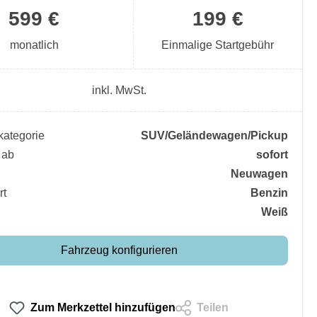
599 €
199 €
monatlich
Einmalige Startgebühr
inkl. MwSt.
ategorie
SUV/​Geländewagen/​Pickup
 ab
sofort
Neuwagen
rt
Benzin
Weiß
Fahrzeug konfigurieren
Zum Merkzettel hinzufügen
Teilen