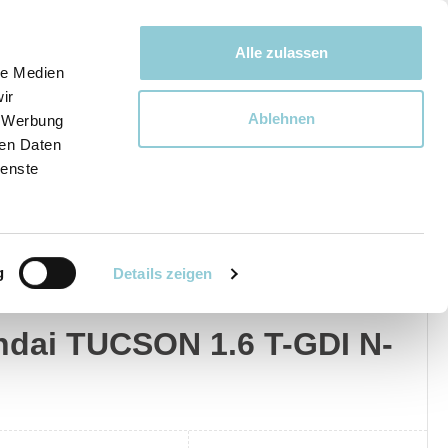
Bewegen bewegt uns!
Alle zulassen
le Medien
ir
Ablehnen
, Werbung
Ware
ren Daten
ienste
g
Details zeigen
dai
Privat
Gewerblich
dai TUCSON 1.6 T-GDI N-