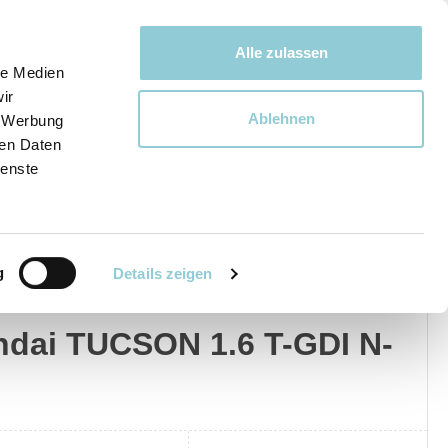
Bewegen bewegt uns!
Alle zulassen
le Medien
ir
Ablehnen
, Werbung
Ware
ren Daten
ienste
g
Details zeigen
dai
Privat
Gewerblich
dai TUCSON 1.6 T-GDI N-