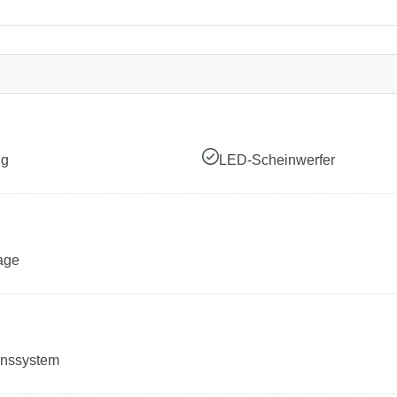
ng
LED-Scheinwerfer
age
onssystem