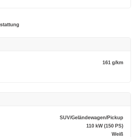
stattung
161 g/km
SUV/​Geländewagen/​Pickup
110 kW (150 PS)
Weiß