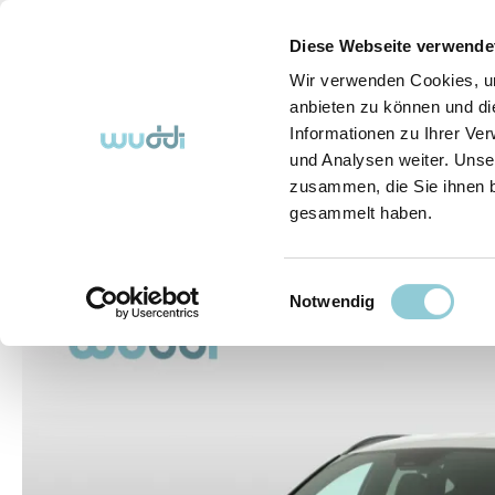
springen
Zur Hauptnavigation springen
Diese Webseite verwende
Wir verwenden Cookies, um
anbieten zu können und di
Informationen zu Ihrer Ve
Abo-Fahrzeuge
So funktioniert's (FAQ)
Über Uns
und Analysen weiter. Unse
zusammen, die Sie ihnen b
gesammelt haben.
Abo-Fahrzeuge
Einwilligungsauswahl
Bildergalerie überspringen
Notwendig