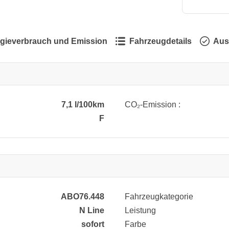
gieverbrauch und Emission
Fahrzeugdetails
Aus
7,1 l/100km
CO₂-Emission :
F
ABO76.448
Fahrzeugkategorie
N Line
Leistung
sofort
Farbe