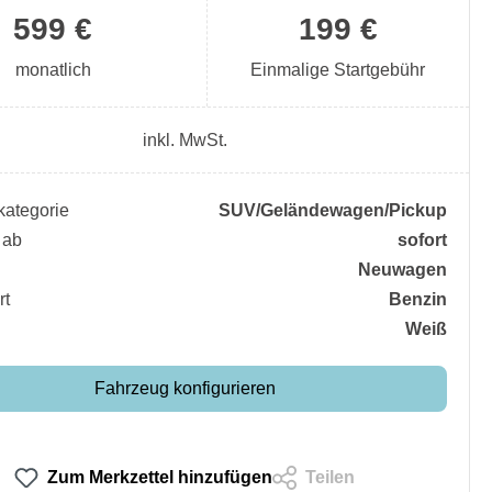
599 €
199 €
monatlich
Einmalige Startgebühr
inkl. MwSt.
ategorie
SUV/​Geländewagen/​Pickup
 ab
sofort
Neuwagen
rt
Benzin
Weiß
Fahrzeug konfigurieren
Zum Merkzettel hinzufügen
Teilen