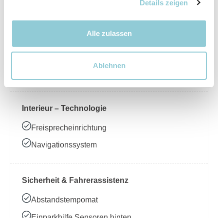
Nebelscheinwerfer
Details zeigen
Alle zulassen
Interieur – Komfort
Beheizbares Lenkrad
Ablehnen
Klimaanlage
Interieur – Technologie
Freisprecheinrichtung
Navigationssystem
Sicherheit & Fahrerassistenz
Abstandstempomat
Einparkhilfe Sensoren hinten