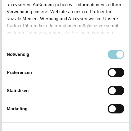
analysieren. Außerdem geben wir Informationen zu Ihrer
Ausstattungslinie
N Line
Verwendung unserer Website an unsere Partner für
Verfügbar ab
sofort
soziale Medien, Werbung und Analysen weiter. Unsere
Fahrzeugkategorie
SUV/​Geländewagen/​
Partner führen diese Informationen möglicherweise mit
Pickup
weiteren Daten zusammen, die Sie ihnen bereitgestellt
Leistung
110 kW (150 PS)
haben oder die sie im Rahmen Ihrer Nutzung der Dienste
Farbe
Weiß
gesammelt haben.
Einwilligungsauswahl
Notwendig
Ausstattung
Präferenzen
Exterieur
Statistiken
Anhängerkupplung
Marketing
Dachreling
LED-Scheinwerfer