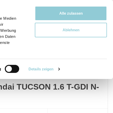
Bewegen bewegt uns!
Alle zulassen
le Medien
ir
Ablehnen
, Werbung
Ware
ren Daten
ienste
g
Details zeigen
dai
Privat
Gewerblich
dai TUCSON 1.6 T-GDI N-