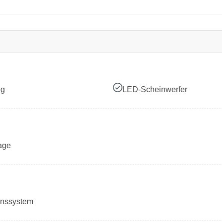
ng
LED-Scheinwerfer
age
onssystem