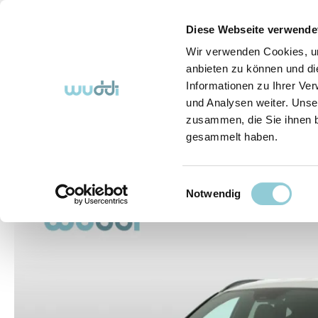
springen
Zur Hauptnavigation springen
Diese Webseite verwende
Wir verwenden Cookies, um
anbieten zu können und di
Informationen zu Ihrer Ve
Abo-Fahrzeuge
So funktioniert's (FAQ)
Über Uns
und Analysen weiter. Unse
zusammen, die Sie ihnen b
gesammelt haben.
Abo-Fahrzeuge
Einwilligungsauswahl
Bildergalerie überspringen
Notwendig