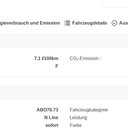
gieverbrauch und Emission
Fahrzeugdetails
Aus
7,1 l/100km
CO₂-Emission :
F
ABO76.73
Fahrzeugkategorie
N Line
Leistung
sofort
Farbe