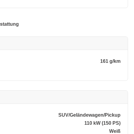
stattung
161 g/km
SUV/​Geländewagen/​Pickup
110 kW (150 PS)
Weiß