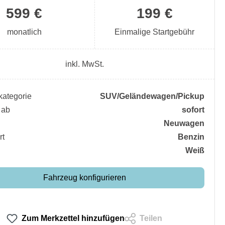
599 €
199 €
monatlich
Einmalige Startgebühr
inkl. MwSt.
ategorie
SUV/​Geländewagen/​Pickup
 ab
sofort
Neuwagen
rt
Benzin
Weiß
Fahrzeug konfigurieren
Zum Merkzettel hinzufügen
Teilen