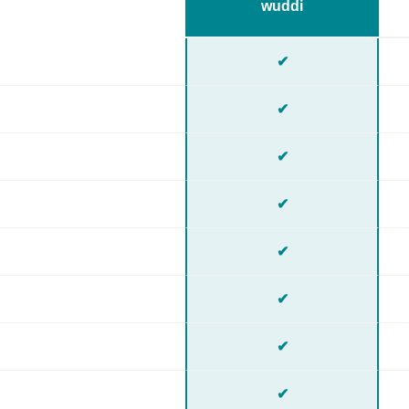
wuddi
✔
✔
✔
✔
✔
✔
✔
✔