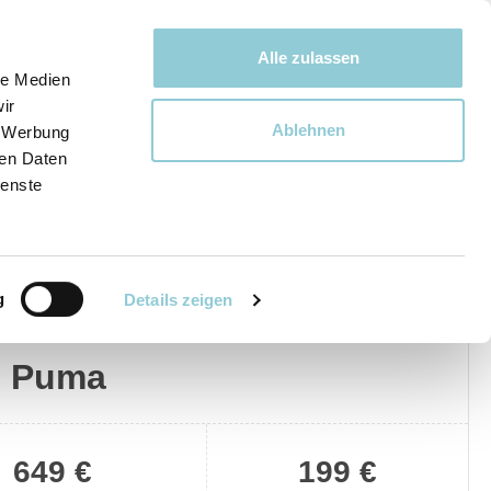
Bewegen bewegt uns!
Alle zulassen
le Medien
ir
Ablehnen
, Werbung
Ware
ren Daten
ienste
g
Details zeigen
Privat
Gewerblich
d Puma
649 €
199 €