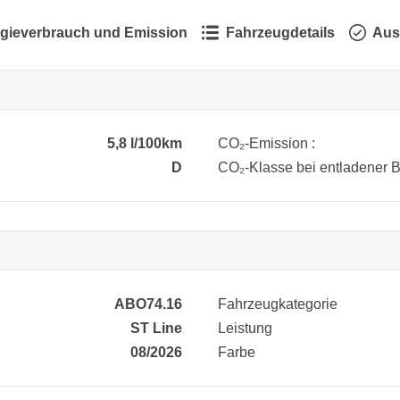
gieverbrauch und Emission
Fahrzeugdetails
Aus
5,8 l/100km
CO₂-Emission :
D
CO₂-Klasse bei entladener Ba
ABO74.16
Fahrzeugkategorie
ST Line
Leistung
08/2026
Farbe