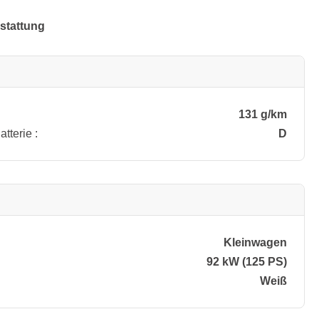
stattung
131 g/km
tterie :
D
Kleinwagen
92 kW (125 PS)
Weiß