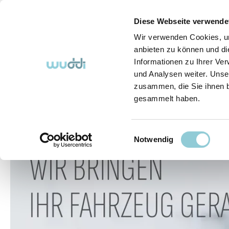
springen
Zur Hauptnavigation springen
Diese Webseite verwende
Wir verwenden Cookies, um
anbieten zu können und di
Informationen zu Ihrer Ve
Abo-Fahrzeuge
So funktioniert's (FAQ)
Über Uns
und Analysen weiter. Unse
zusammen, die Sie ihnen b
gesammelt haben.
Abo-Fahrzeuge
Einwilligungsauswahl
Bildergalerie überspringen
Notwendig