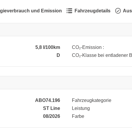
gieverbrauch und Emission
Fahrzeugdetails
Aus
5,8 l/100km
CO₂-Emission :
D
CO₂-Klasse bei entladener Ba
ABO74.196
Fahrzeugkategorie
ST Line
Leistung
08/2026
Farbe