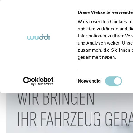
springen
Zur Hauptnavigation springen
Diese Webseite verwende
Wir verwenden Cookies, um
anbieten zu können und di
Informationen zu Ihrer Ve
Abo-Fahrzeuge
So funktioniert's (FAQ)
Über Uns
und Analysen weiter. Unse
zusammen, die Sie ihnen b
gesammelt haben.
Abo-Fahrzeuge
Einwilligungsauswahl
Bildergalerie überspringen
Notwendig