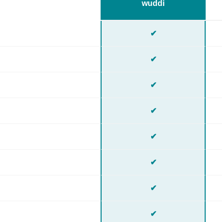
wuddi
✔
✔
✔
✔
✔
✔
✔
✔