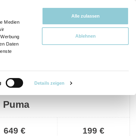
Bewegen bewegt uns!
Alle zulassen
le Medien
ir
Ablehnen
, Werbung
Ware
ren Daten
ienste
g
Details zeigen
Privat
Gewerblich
d Puma
649 €
199 €