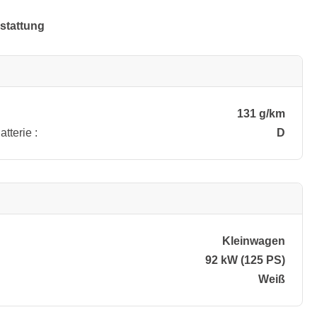
stattung
131 g/km
tterie :
D
Kleinwagen
92 kW (125 PS)
Weiß