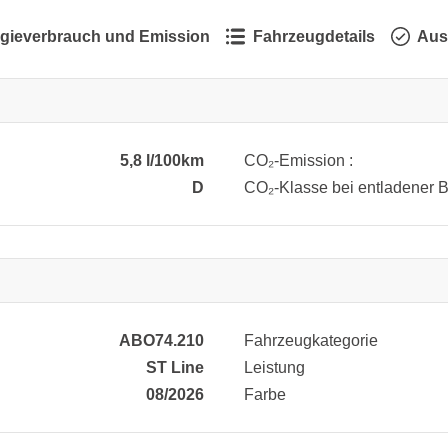
gieverbrauch und Emission
Fahrzeugdetails
Aus
5,8 l/100km
CO₂-Emission :
D
CO₂-Klasse bei entladener Ba
ABO74.210
Fahrzeugkategorie
ST Line
Leistung
08/2026
Farbe