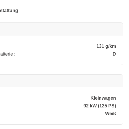
stattung
131 g/km
tterie :
D
Kleinwagen
92 kW (125 PS)
Weiß