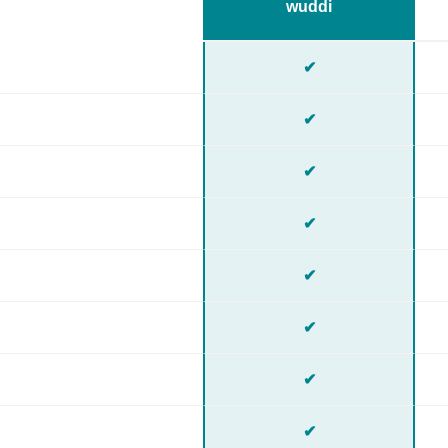
wuddi
✔
✔
✔
✔
✔
✔
✔
✔