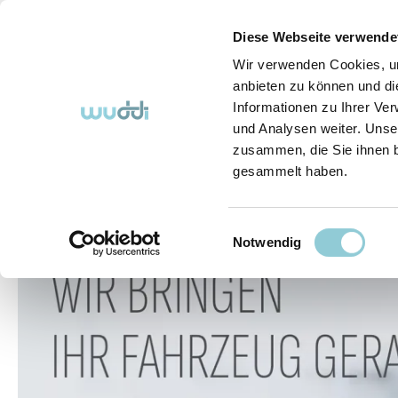
springen
Zur Hauptnavigation springen
Diese Webseite verwende
Wir verwenden Cookies, um
anbieten zu können und di
Informationen zu Ihrer Ve
Abo-Fahrzeuge
So funktioniert's (FAQ)
Über Uns
und Analysen weiter. Unse
zusammen, die Sie ihnen b
gesammelt haben.
Abo-Fahrzeuge
Einwilligungsauswahl
Bildergalerie überspringen
Notwendig