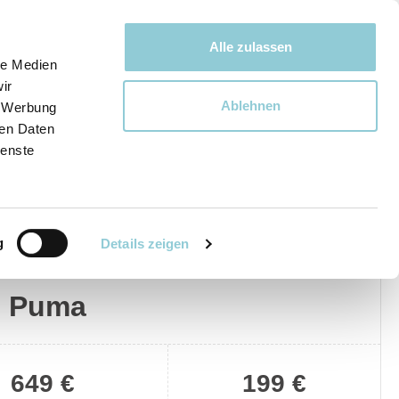
Bewegen bewegt uns!
Alle zulassen
le Medien
ir
Ablehnen
, Werbung
Ware
ren Daten
ienste
g
Details zeigen
Privat
Gewerblich
d Puma
649 €
199 €