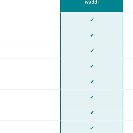
wuddi
✔
✔
✔
✔
✔
✔
✔
✔