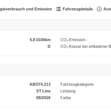
gieverbrauch und Emission
Fahrzeugdetails
Aus
5,8 l/100km
CO₂-Emission :
D
CO₂-Klasse bei entladener Ba
ABO74.213
Fahrzeugkategorie
ST Line
Leistung
08/2026
Farbe