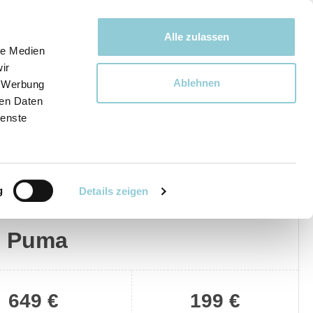
Bewegen bewegt uns!
Alle zulassen
le Medien
ir
Ablehnen
, Werbung
Ware
ren Daten
ienste
g
Details zeigen
Privat
Gewerblich
d Puma
649 €
199 €