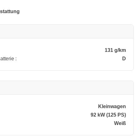
stattung
131 g/km
tterie :
D
Kleinwagen
92 kW (125 PS)
Weiß