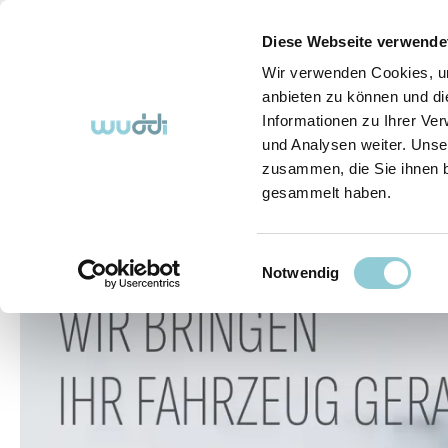
springen
Zur Hauptnavigation springen
Diese Webseite verwende
Wir verwenden Cookies, um
anbieten zu können und di
Informationen zu Ihrer Ve
Abo-Fahrzeuge
So funktioniert's (FAQ)
Über Uns
und Analysen weiter. Unse
zusammen, die Sie ihnen b
gesammelt haben.
Abo-Fahrzeuge
Einwilligungsauswahl
Bildergalerie überspringen
Notwendig