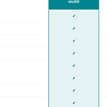
wuddi
✔
✔
✔
✔
✔
✔
✔
✔