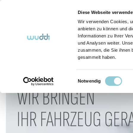
springen
Zur Hauptnavigation springen
Diese Webseite verwende
Wir verwenden Cookies, um
anbieten zu können und di
Informationen zu Ihrer Ve
Abo-Fahrzeuge
So funktioniert's (FAQ)
Über Uns
und Analysen weiter. Unse
zusammen, die Sie ihnen b
gesammelt haben.
Abo-Fahrzeuge
Einwilligungsauswahl
Bildergalerie überspringen
Notwendig