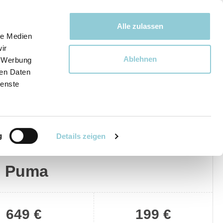
Bewegen bewegt uns!
Alle zulassen
le Medien
ir
Ablehnen
, Werbung
Ware
ren Daten
ienste
g
Details zeigen
Privat
Gewerblich
d Puma
649 €
199 €