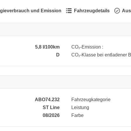
gieverbrauch und Emission
Fahrzeugdetails
Aus
5,8 l/100km
CO₂-Emission :
D
CO₂-Klasse bei entladener Ba
ABO74.232
Fahrzeugkategorie
ST Line
Leistung
08/2026
Farbe