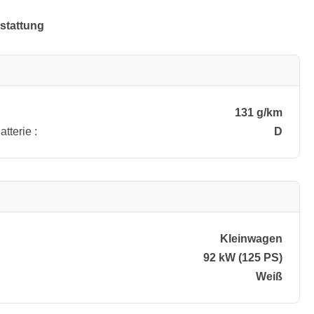
stattung
131 g/km
tterie :
D
Kleinwagen
92 kW (125 PS)
Weiß