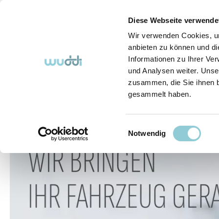
springen
Zur Hauptnavigation springen
Diese Webseite verwende
Wir verwenden Cookies, um
anbieten zu können und di
Informationen zu Ihrer Ve
Abo-Fahrzeuge
So funktioniert's (FAQ)
Über Uns
und Analysen weiter. Unse
zusammen, die Sie ihnen b
gesammelt haben.
Abo-Fahrzeuge
Einwilligungsauswahl
Bildergalerie überspringen
Notwendig