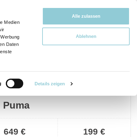
Bewegen bewegt uns!
Alle zulassen
le Medien
ir
Ablehnen
, Werbung
Ware
ren Daten
ienste
g
Details zeigen
Privat
Gewerblich
d Puma
649 €
199 €