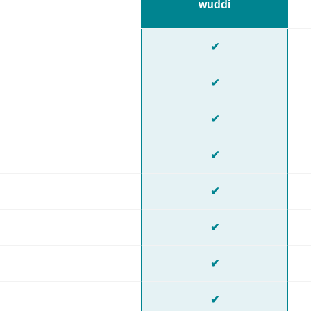
wuddi
✔
✔
✔
✔
✔
✔
✔
✔