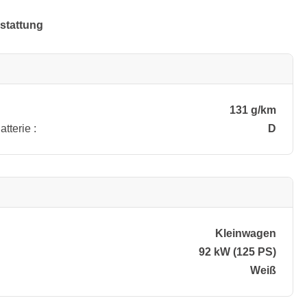
stattung
131 g/km
tterie :
D
Kleinwagen
92 kW (125 PS)
Weiß