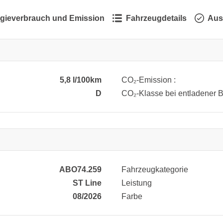
gieverbrauch und Emission
Fahrzeugdetails
Aus
5,8 l/100km
CO₂-Emission :
D
CO₂-Klasse bei entladener Ba
ABO74.259
Fahrzeugkategorie
ST Line
Leistung
08/2026
Farbe