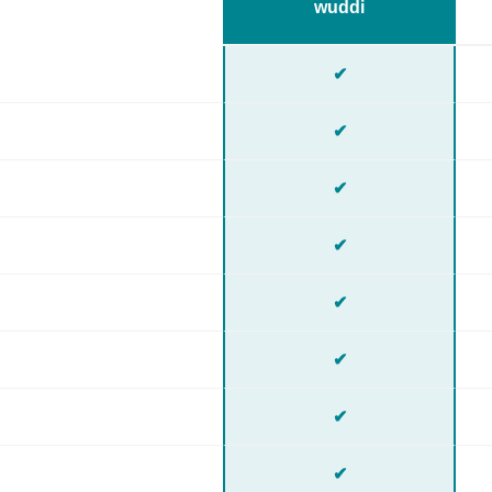
wuddi
✔
✔
✔
✔
✔
✔
✔
✔