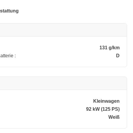
stattung
131 g/km
tterie :
D
Kleinwagen
92 kW (125 PS)
Weiß