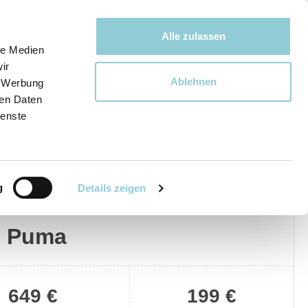
Bewegen bewegt uns!
Alle zulassen
le Medien
ir
Ablehnen
, Werbung
Ware
ren Daten
ienste
g
Details zeigen
Privat
Gewerblich
d Puma
649 €
199 €