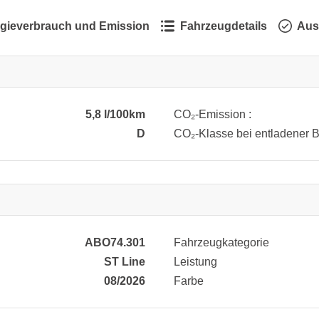
gieverbrauch und Emission
Fahrzeugdetails
Aus
5,8 l/100km
CO₂-Emission :
D
CO₂-Klasse bei entladener Ba
ABO74.301
Fahrzeugkategorie
ST Line
Leistung
08/2026
Farbe