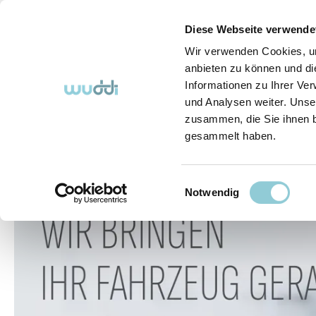
springen
Zur Hauptnavigation springen
Diese Webseite verwende
Wir verwenden Cookies, um
anbieten zu können und di
Informationen zu Ihrer Ve
Abo-Fahrzeuge
So funktioniert's (FAQ)
Über Uns
und Analysen weiter. Unse
zusammen, die Sie ihnen b
gesammelt haben.
Abo-Fahrzeuge
Einwilligungsauswahl
Bildergalerie überspringen
Notwendig