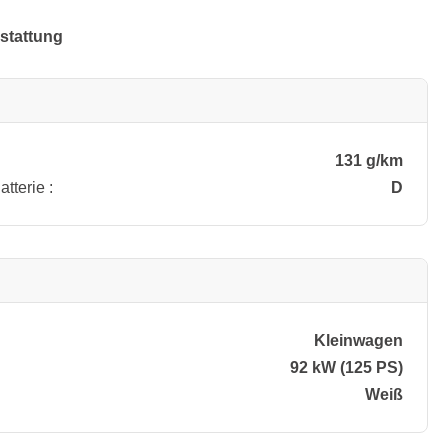
stattung
131 g/km
tterie :
D
Kleinwagen
92 kW (125 PS)
Weiß