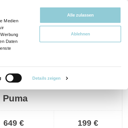
Bewegen bewegt uns!
Alle zulassen
le Medien
ir
Ablehnen
, Werbung
Ware
ren Daten
ienste
g
Details zeigen
Privat
Gewerblich
d Puma
649 €
199 €