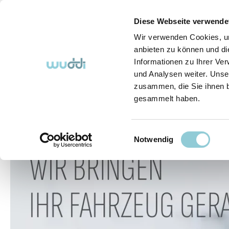
springen
Zur Hauptnavigation springen
Diese Webseite verwende
Wir verwenden Cookies, um
anbieten zu können und di
Informationen zu Ihrer Ve
Abo-Fahrzeuge
So funktioniert's (FAQ)
Über Uns
und Analysen weiter. Unse
zusammen, die Sie ihnen b
gesammelt haben.
Abo-Fahrzeuge
Einwilligungsauswahl
Bildergalerie überspringen
Notwendig