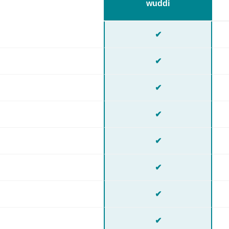
wuddi
✔
✔
✔
✔
✔
✔
✔
✔