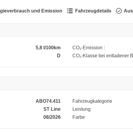
gieverbrauch und Emission
Fahrzeugdetails
Aus
5,8 l/100km
CO₂-Emission :
D
CO₂-Klasse bei entladener Ba
ABO74.411
Fahrzeugkategorie
ST Line
Leistung
08/2026
Farbe