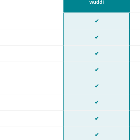
wuddi
✔
✔
✔
✔
✔
✔
✔
✔