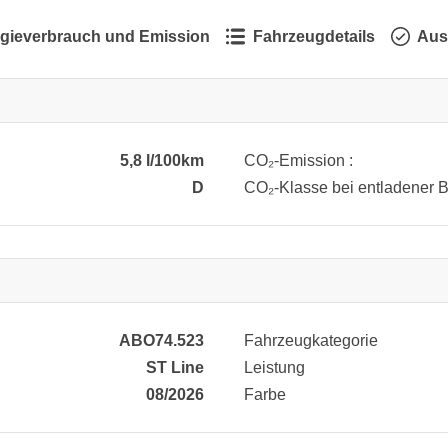
gieverbrauch und Emission
Fahrzeugdetails
Aus
5,8 l/100km
CO₂-Emission :
D
CO₂-Klasse bei entladener Ba
ABO74.523
Fahrzeugkategorie
ST Line
Leistung
08/2026
Farbe