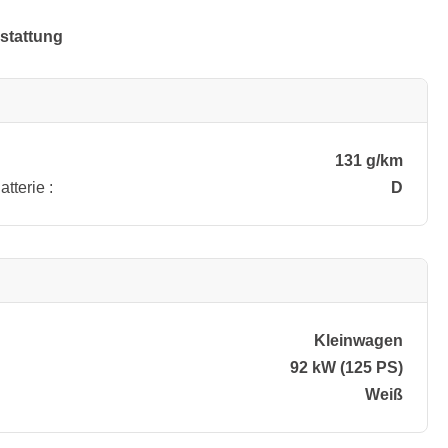
stattung
131 g/km
tterie :
D
Kleinwagen
92 kW (125 PS)
Weiß