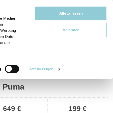
Bewegen bewegt uns!
Alle zulassen
le Medien
ir
Ablehnen
, Werbung
Ware
ren Daten
ienste
g
Details zeigen
Privat
Gewerblich
d Puma
649 €
199 €