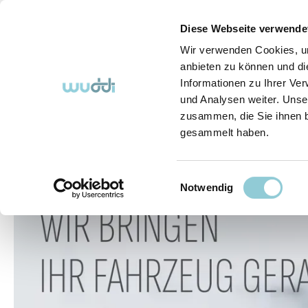
springen
Zur Hauptnavigation springen
Diese Webseite verwende
Wir verwenden Cookies, um
anbieten zu können und di
Informationen zu Ihrer Ve
Abo-Fahrzeuge
So funktioniert's (FAQ)
Über Uns
und Analysen weiter. Unse
zusammen, die Sie ihnen b
gesammelt haben.
Abo-Fahrzeuge
Einwilligungsauswahl
Bildergalerie überspringen
Notwendig