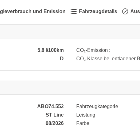
gieverbrauch und Emission
Fahrzeugdetails
Aus
5,8 l/100km
CO₂-Emission :
D
CO₂-Klasse bei entladener Ba
ABO74.552
Fahrzeugkategorie
ST Line
Leistung
08/2026
Farbe