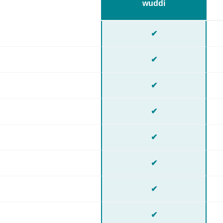
wuddi
✔
✔
✔
✔
✔
✔
✔
✔