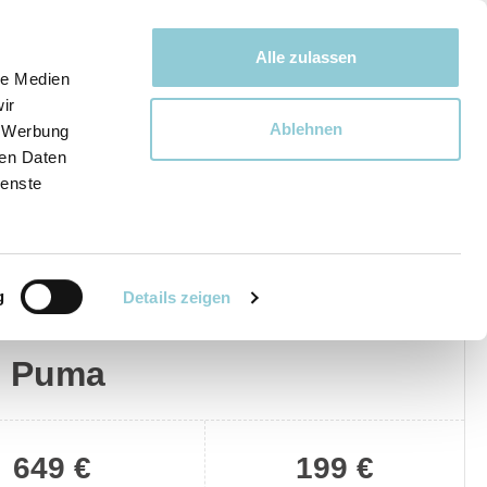
Bewegen bewegt uns!
Alle zulassen
le Medien
ir
Ablehnen
, Werbung
Ware
ren Daten
ienste
g
Details zeigen
Privat
Gewerblich
d Puma
649 €
199 €