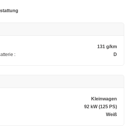
stattung
131 g/km
tterie :
D
Kleinwagen
92 kW (125 PS)
Weiß