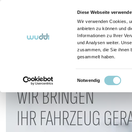
springen
Zur Hauptnavigation springen
Diese Webseite verwende
Wir verwenden Cookies, um
anbieten zu können und di
Informationen zu Ihrer Ve
Abo-Fahrzeuge
So funktioniert's (FAQ)
Über Uns
und Analysen weiter. Unse
zusammen, die Sie ihnen b
gesammelt haben.
Abo-Fahrzeuge
Einwilligungsauswahl
Bildergalerie überspringen
Notwendig