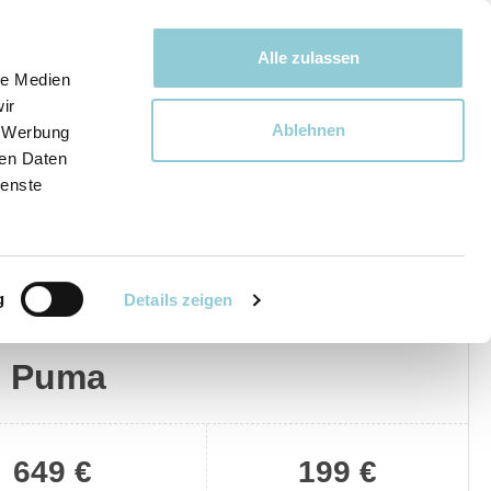
Bewegen bewegt uns!
Alle zulassen
le Medien
ir
Ablehnen
, Werbung
Ware
ren Daten
ienste
g
Details zeigen
Privat
Gewerblich
d Puma
649 €
199 €