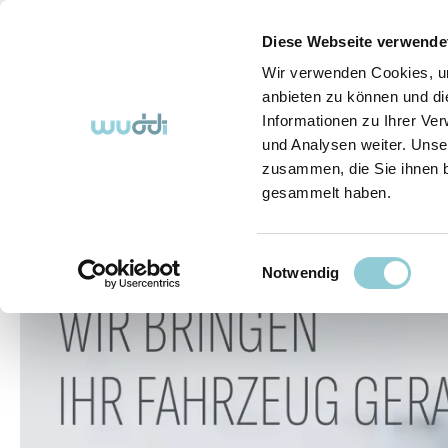
springen
Zur Hauptnavigation springen
Diese Webseite verwende
Wir verwenden Cookies, um
anbieten zu können und di
Informationen zu Ihrer Ve
Abo-Fahrzeuge
So funktioniert's (FAQ)
Über Uns
und Analysen weiter. Unse
zusammen, die Sie ihnen b
gesammelt haben.
Abo-Fahrzeuge
Einwilligungsauswahl
Bildergalerie überspringen
Notwendig