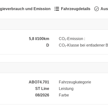
gieverbrauch und Emission
Fahrzeugdetails
Aus
5,8 l/100km
CO₂-Emission :
D
CO₂-Klasse bei entladener Ba
ABO74.701
Fahrzeugkategorie
ST Line
Leistung
08/2026
Farbe