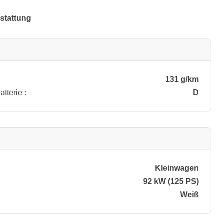
stattung
131 g/km
tterie :
D
Kleinwagen
92 kW (125 PS)
Weiß