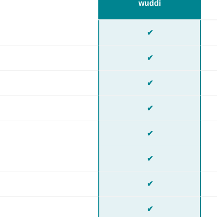
wuddi
✔
✔
✔
✔
✔
✔
✔
✔