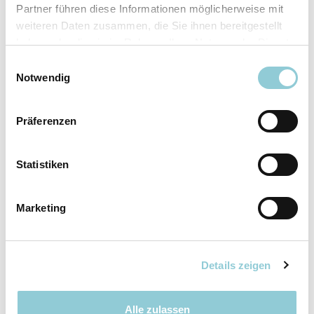
Fahrzeugkategorie
Kleinwagen
Partner führen diese Informationen möglicherweise mit
Leistung
92 kW (125 PS)
weiteren Daten zusammen, die Sie ihnen bereitgestellt
Farbe
Weiß
haben oder die sie im Rahmen Ihrer Nutzung der Dienste
gesammelt haben.
Einwilligungsauswahl
Notwendig
Ausstattung
Präferenzen
Exterieur
Statistiken
Elektrische Seitenspiegel
LED-Scheinwerfer
Marketing
Nebelscheinwerfer
Regensensor
Details zeigen
Interieur – Komfort
Alle zulassen