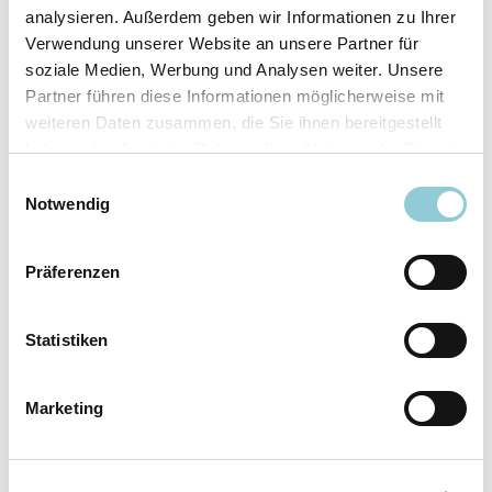
analysieren. Außerdem geben wir Informationen zu Ihrer
Ausstattungslinie
N Line
Verwendung unserer Website an unsere Partner für
Verfügbar ab
sofort
soziale Medien, Werbung und Analysen weiter. Unsere
Fahrzeugkategorie
SUV/​Geländewagen/​
Partner führen diese Informationen möglicherweise mit
Pickup
weiteren Daten zusammen, die Sie ihnen bereitgestellt
Leistung
110 kW (150 PS)
haben oder die sie im Rahmen Ihrer Nutzung der Dienste
Farbe
Weiß
gesammelt haben.
Einwilligungsauswahl
Notwendig
Ausstattung
Präferenzen
Exterieur
Statistiken
Anhängerkupplung
Marketing
Dachreling
LED-Scheinwerfer