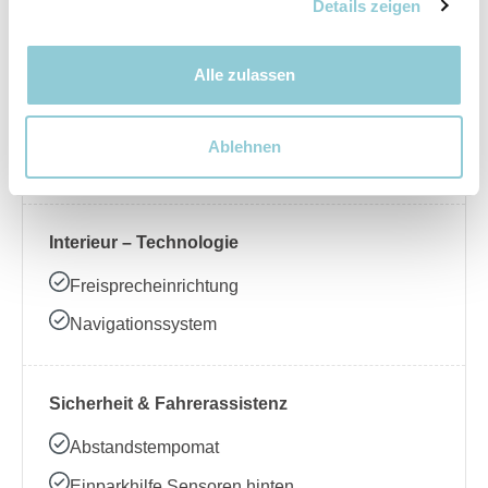
Nebelscheinwerfer
Details zeigen
Alle zulassen
Interieur – Komfort
Beheizbares Lenkrad
Ablehnen
Klimaanlage
Interieur – Technologie
Freisprecheinrichtung
Navigationssystem
Sicherheit & Fahrerassistenz
Abstandstempomat
Einparkhilfe Sensoren hinten