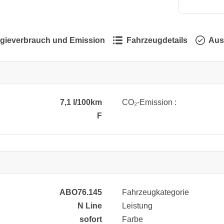
gieverbrauch und Emission
Fahrzeugdetails
Aus
7,1 l/100km
CO₂-Emission :
F
ABO76.145
Fahrzeugkategorie
N Line
Leistung
sofort
Farbe