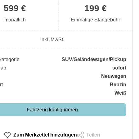
599 €
199 €
monatlich
Einmalige Startgebühr
inkl. MwSt.
ategorie
SUV/​Geländewagen/​Pickup
 ab
sofort
Neuwagen
rt
Benzin
Weiß
Fahrzeug konfigurieren
Zum Merkzettel hinzufügen
Teilen