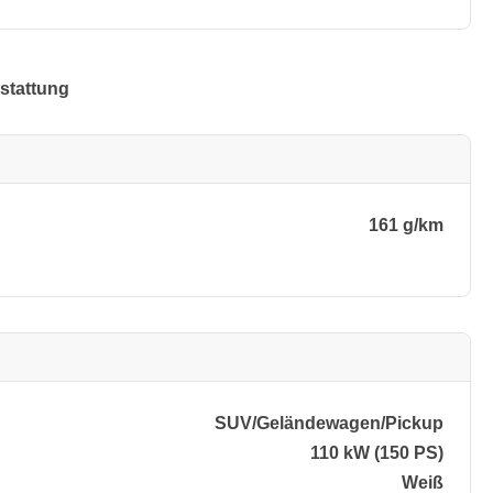
stattung
161 g/km
SUV/​Geländewagen/​Pickup
110 kW (150 PS)
Weiß