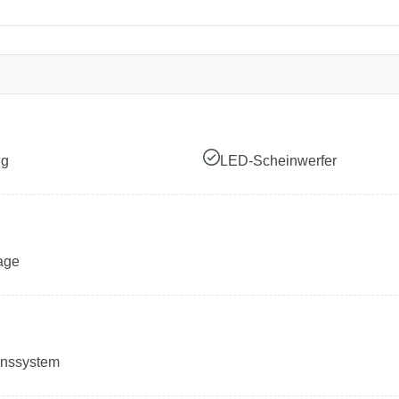
ng
LED-Scheinwerfer
age
onssystem