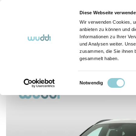
springen
Zur Hauptnavigation springen
Diese Webseite verwende
Wir verwenden Cookies, um
anbieten zu können und di
Informationen zu Ihrer Ve
Abo-Fahrzeuge
So funktioniert's (FAQ)
Über Uns
und Analysen weiter. Unse
zusammen, die Sie ihnen b
gesammelt haben.
Abo-Fahrzeuge
Einwilligungsauswahl
Bildergalerie überspringen
Notwendig