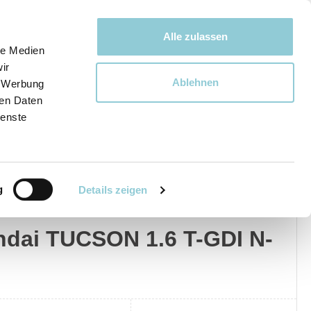
Bewegen bewegt uns!
Alle zulassen
le Medien
ir
Ablehnen
, Werbung
Ware
ren Daten
ienste
g
Details zeigen
dai
Privat
Gewerblich
dai TUCSON 1.6 T-GDI N-