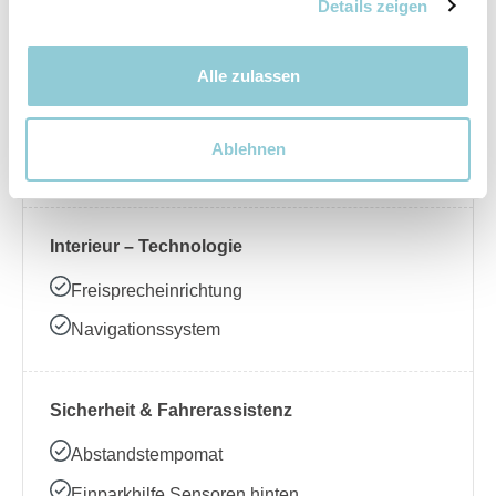
Nebelscheinwerfer
Details zeigen
Alle zulassen
Interieur – Komfort
Beheizbares Lenkrad
Ablehnen
Klimaanlage
Interieur – Technologie
Freisprecheinrichtung
Navigationssystem
Sicherheit & Fahrerassistenz
Abstandstempomat
Einparkhilfe Sensoren hinten