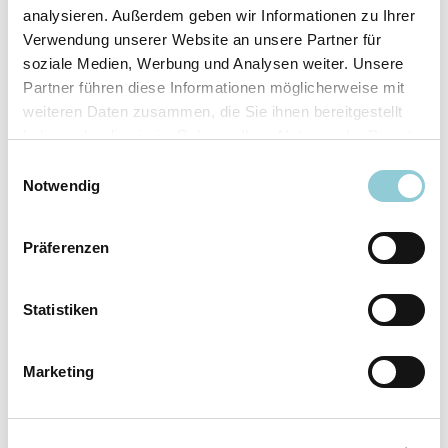
analysieren. Außerdem geben wir Informationen zu Ihrer
Ausstattungslinie
N Line
Verwendung unserer Website an unsere Partner für
Verfügbar ab
sofort
soziale Medien, Werbung und Analysen weiter. Unsere
Fahrzeugkategorie
SUV/​Geländewagen/​
Partner führen diese Informationen möglicherweise mit
Pickup
weiteren Daten zusammen, die Sie ihnen bereitgestellt
Leistung
110 kW (150 PS)
haben oder die sie im Rahmen Ihrer Nutzung der Dienste
Farbe
Weiß
gesammelt haben.
Einwilligungsauswahl
Notwendig
Ausstattung
Präferenzen
Exterieur
Statistiken
Anhängerkupplung
Marketing
Dachreling
LED-Scheinwerfer