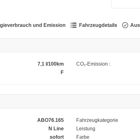
gieverbrauch und Emission
Fahrzeugdetails
Aus
7,1 l/100km
CO₂-Emission :
F
ABO76.165
Fahrzeugkategorie
N Line
Leistung
sofort
Farbe