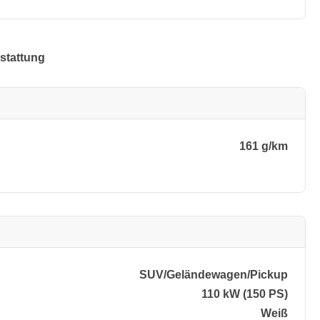
stattung
161 g/km
SUV/​Geländewagen/​Pickup
110 kW (150 PS)
Weiß