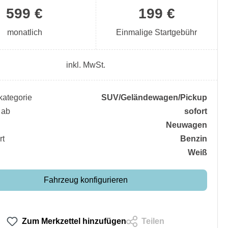
599 €
199 €
monatlich
Einmalige Startgebühr
inkl. MwSt.
ategorie
SUV/​Geländewagen/​Pickup
 ab
sofort
Neuwagen
rt
Benzin
Weiß
Fahrzeug konfigurieren
Zum Merkzettel hinzufügen
Teilen