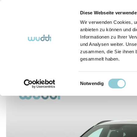
springen
Zur Hauptnavigation springen
Diese Webseite verwende
Wir verwenden Cookies, um
anbieten zu können und di
Informationen zu Ihrer Ve
Abo-Fahrzeuge
So funktioniert's (FAQ)
Über Uns
und Analysen weiter. Unse
zusammen, die Sie ihnen b
gesammelt haben.
Abo-Fahrzeuge
Einwilligungsauswahl
Bildergalerie überspringen
Notwendig