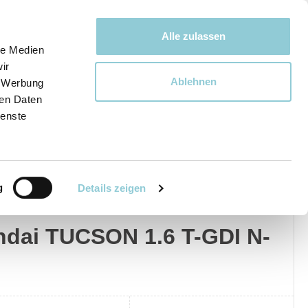
Bewegen bewegt uns!
Alle zulassen
le Medien
ir
Ablehnen
, Werbung
Ware
ren Daten
ienste
g
Details zeigen
dai
Privat
Gewerblich
dai TUCSON 1.6 T-GDI N-