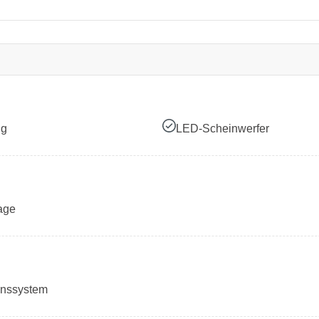
ng
LED-Scheinwerfer
age
onssystem