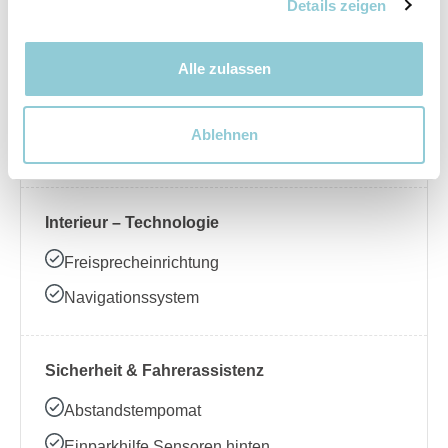
Nebelscheinwerfer
Details zeigen
Alle zulassen
Interieur – Komfort
Beheizbares Lenkrad
Ablehnen
Klimaanlage
Interieur – Technologie
Freisprecheinrichtung
Navigationssystem
Sicherheit & Fahrerassistenz
Abstandstempomat
Einparkhilfe Sensoren hinten