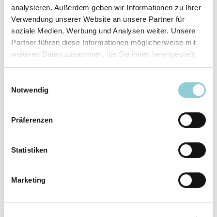
analysieren. Außerdem geben wir Informationen zu Ihrer
Ausstattungslinie
N Line
Verwendung unserer Website an unsere Partner für
Verfügbar ab
sofort
soziale Medien, Werbung und Analysen weiter. Unsere
Fahrzeugkategorie
SUV/​Geländewagen/​
Partner führen diese Informationen möglicherweise mit
Pickup
weiteren Daten zusammen, die Sie ihnen bereitgestellt
Leistung
110 kW (150 PS)
haben oder die sie im Rahmen Ihrer Nutzung der Dienste
Farbe
Weiß
gesammelt haben.
Einwilligungsauswahl
Notwendig
Ausstattung
Präferenzen
Exterieur
Statistiken
Anhängerkupplung
Marketing
Dachreling
LED-Scheinwerfer