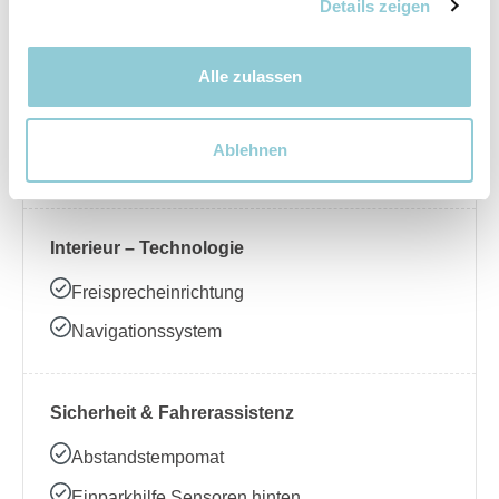
Nebelscheinwerfer
Details zeigen
Alle zulassen
Interieur – Komfort
Beheizbares Lenkrad
Ablehnen
Klimaanlage
Interieur – Technologie
Freisprecheinrichtung
Navigationssystem
Sicherheit & Fahrerassistenz
Abstandstempomat
Einparkhilfe Sensoren hinten