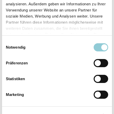
analysieren. Außerdem geben wir Informationen zu Ihrer
Ausstattungslinie
N Line
Verwendung unserer Website an unsere Partner für
Verfügbar ab
sofort
soziale Medien, Werbung und Analysen weiter. Unsere
Fahrzeugkategorie
SUV/​Geländewagen/​
Partner führen diese Informationen möglicherweise mit
Pickup
weiteren Daten zusammen, die Sie ihnen bereitgestellt
Leistung
110 kW (150 PS)
haben oder die sie im Rahmen Ihrer Nutzung der Dienste
Farbe
Weiß
gesammelt haben.
Einwilligungsauswahl
Notwendig
Ausstattung
Präferenzen
Exterieur
Statistiken
Anhängerkupplung
Marketing
Dachreling
LED-Scheinwerfer