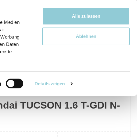
Bewegen bewegt uns!
Alle zulassen
le Medien
ir
Ablehnen
, Werbung
Ware
ren Daten
ienste
g
Details zeigen
dai
Privat
Gewerblich
dai TUCSON 1.6 T-GDI N-