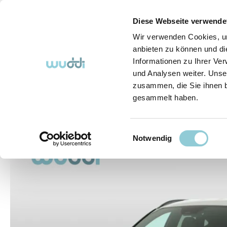
springen
Zur Hauptnavigation springen
Diese Webseite verwende
Wir verwenden Cookies, um
anbieten zu können und di
Informationen zu Ihrer Ve
Abo-Fahrzeuge
So funktioniert's (FAQ)
Über Uns
und Analysen weiter. Unse
zusammen, die Sie ihnen b
gesammelt haben.
Abo-Fahrzeuge
Einwilligungsauswahl
Bildergalerie überspringen
Notwendig