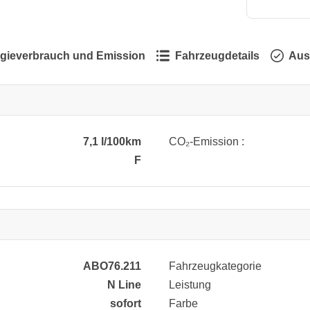
gieverbrauch und Emission
Fahrzeugdetails
Aus
7,1 l/100km
CO₂-Emission :
F
ABO76.211
Fahrzeugkategorie
N Line
Leistung
sofort
Farbe