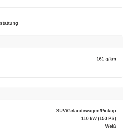
stattung
161 g/km
SUV/​Geländewagen/​Pickup
110 kW (150 PS)
Weiß