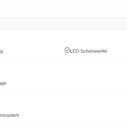
ng
LED-Scheinwerfer
age
onssystem