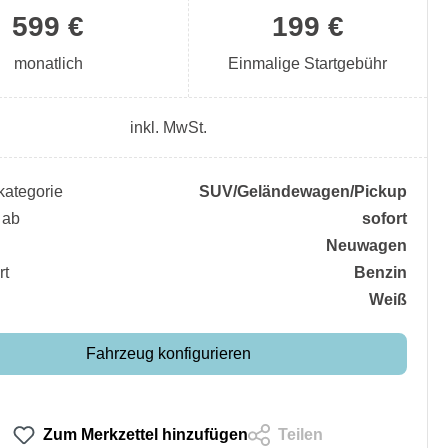
599 €
199 €
monatlich
Einmalige Startgebühr
inkl. MwSt.
ategorie
SUV/​Geländewagen/​Pickup
 ab
sofort
Neuwagen
rt
Benzin
Weiß
Fahrzeug konfigurieren
Zum Merkzettel hinzufügen
Teilen