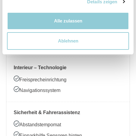
Nebelscheinwerfer
Details zeigen
Alle zulassen
Interieur – Komfort
Beheizbares Lenkrad
Ablehnen
Klimaanlage
Interieur – Technologie
Freisprecheinrichtung
Navigationssystem
Sicherheit & Fahrerassistenz
Abstandstempomat
Einparkhilfe Sensoren hinten