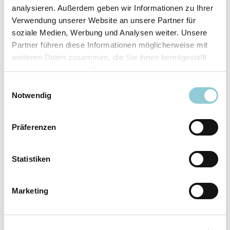
analysieren. Außerdem geben wir Informationen zu Ihrer
Ausstattungslinie
N Line
Verwendung unserer Website an unsere Partner für
Verfügbar ab
sofort
soziale Medien, Werbung und Analysen weiter. Unsere
Fahrzeugkategorie
SUV/​Geländewagen/​
Partner führen diese Informationen möglicherweise mit
Pickup
weiteren Daten zusammen, die Sie ihnen bereitgestellt
Leistung
110 kW (150 PS)
haben oder die sie im Rahmen Ihrer Nutzung der Dienste
Farbe
Weiß
gesammelt haben.
Einwilligungsauswahl
Notwendig
Ausstattung
Präferenzen
Exterieur
Statistiken
Anhängerkupplung
Marketing
Dachreling
LED-Scheinwerfer