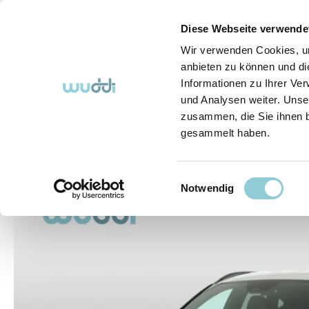
springen
Zur Hauptnavigation springen
Diese Webseite verwende
Wir verwenden Cookies, um
anbieten zu können und di
Informationen zu Ihrer Ve
Abo-Fahrzeuge
So funktioniert's (FAQ)
Über Uns
und Analysen weiter. Unse
zusammen, die Sie ihnen b
gesammelt haben.
Abo-Fahrzeuge
Einwilligungsauswahl
Bildergalerie überspringen
Notwendig