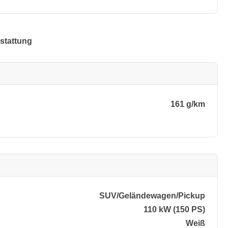
stattung
161 g/km
SUV/​Geländewagen/​Pickup
110 kW (150 PS)
Weiß