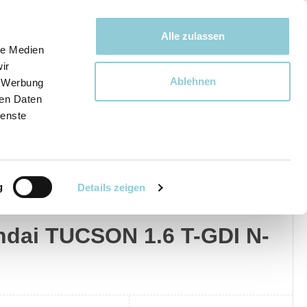
Bewegen bewegt uns!
Alle zulassen
le Medien
ir
Ablehnen
, Werbung
Ware
ren Daten
ienste
g
Details zeigen
dai
Privat
Gewerblich
dai TUCSON 1.6 T-GDI N-