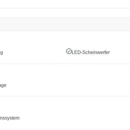
ng
LED-Scheinwerfer
age
onssystem