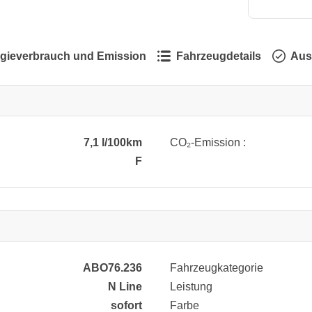
gieverbrauch und Emission
Fahrzeugdetails
Aus
7,1 l/100km
CO₂-Emission :
F
ABO76.236
Fahrzeugkategorie
N Line
Leistung
sofort
Farbe