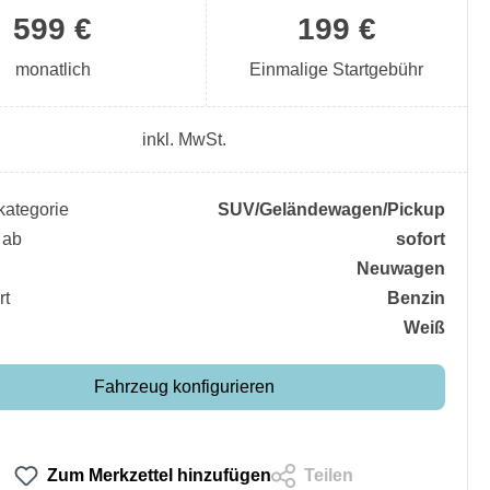
599 €
199 €
monatlich
Einmalige Startgebühr
inkl. MwSt.
ategorie
SUV/​Geländewagen/​Pickup
 ab
sofort
Neuwagen
rt
Benzin
Weiß
Fahrzeug konfigurieren
Zum Merkzettel hinzufügen
Teilen