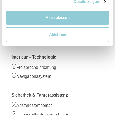
Nebelscheinwerfer
Details zeigen
Alle zulassen
Interieur – Komfort
Beheizbares Lenkrad
Ablehnen
Klimaanlage
Interieur – Technologie
Freisprecheinrichtung
Navigationssystem
Sicherheit & Fahrerassistenz
Abstandstempomat
Einparkhilfe Sensoren hinten