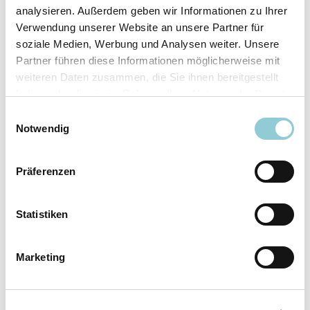
analysieren. Außerdem geben wir Informationen zu Ihrer
Ausstattungslinie
N Line
Verwendung unserer Website an unsere Partner für
Verfügbar ab
sofort
soziale Medien, Werbung und Analysen weiter. Unsere
Fahrzeugkategorie
SUV/​Geländewagen/​
Partner führen diese Informationen möglicherweise mit
Pickup
weiteren Daten zusammen, die Sie ihnen bereitgestellt
Leistung
110 kW (150 PS)
haben oder die sie im Rahmen Ihrer Nutzung der Dienste
Farbe
Weiß
gesammelt haben.
Einwilligungsauswahl
Notwendig
Ausstattung
Präferenzen
Exterieur
Statistiken
Anhängerkupplung
Marketing
Dachreling
LED-Scheinwerfer