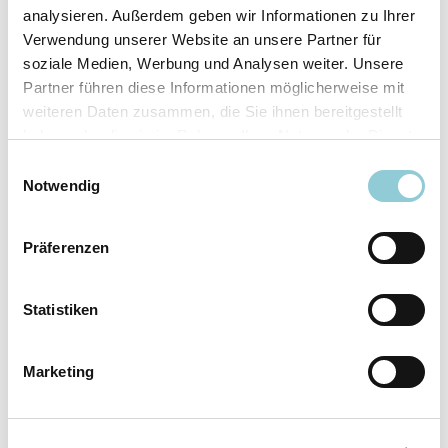
analysieren. Außerdem geben wir Informationen zu Ihrer
Ausstattungslinie
N Line
Verwendung unserer Website an unsere Partner für
Verfügbar ab
sofort
soziale Medien, Werbung und Analysen weiter. Unsere
Fahrzeugkategorie
SUV/​Geländewagen/​
Partner führen diese Informationen möglicherweise mit
Pickup
weiteren Daten zusammen, die Sie ihnen bereitgestellt
Leistung
110 kW (150 PS)
haben oder die sie im Rahmen Ihrer Nutzung der Dienste
Farbe
Weiß
gesammelt haben.
Einwilligungsauswahl
Notwendig
Ausstattung
Präferenzen
Exterieur
Statistiken
Anhängerkupplung
Marketing
Dachreling
LED-Scheinwerfer