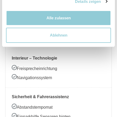
Nebelscheinwerfer
Details zeigen
Alle zulassen
Interieur – Komfort
Beheizbares Lenkrad
Ablehnen
Klimaanlage
Interieur – Technologie
Freisprecheinrichtung
Navigationssystem
Sicherheit & Fahrerassistenz
Abstandstempomat
Einparkhilfe Sensoren hinten