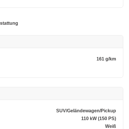
stattung
161 g/km
SUV/​Geländewagen/​Pickup
110 kW (150 PS)
Weiß