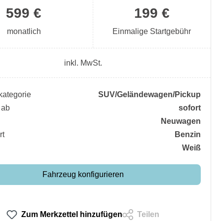
599 €
199 €
monatlich
Einmalige Startgebühr
inkl. MwSt.
ategorie
SUV/​Geländewagen/​Pickup
 ab
sofort
Neuwagen
rt
Benzin
Weiß
Fahrzeug konfigurieren
Zum Merkzettel hinzufügen
Teilen