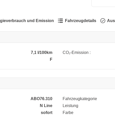
gieverbrauch und Emission
Fahrzeugdetails
Aus
7,1 l/100km
CO₂-Emission :
F
ABO76.310
Fahrzeugkategorie
N Line
Leistung
sofort
Farbe