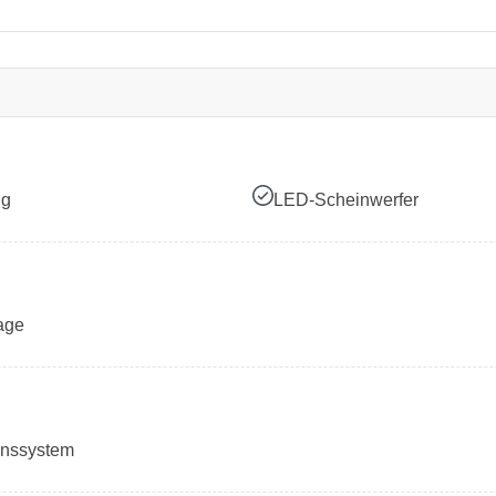
ng
LED-Scheinwerfer
age
onssystem