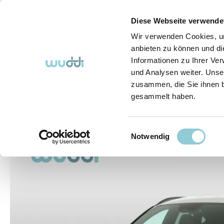
springen
Zur Hauptnavigation springen
Diese Webseite verwende
Wir verwenden Cookies, um
anbieten zu können und di
Informationen zu Ihrer Ve
Abo-Fahrzeuge
So funktioniert's (FAQ)
Über Uns
und Analysen weiter. Unse
zusammen, die Sie ihnen b
gesammelt haben.
Abo-Fahrzeuge
Einwilligungsauswahl
Bildergalerie überspringen
Notwendig