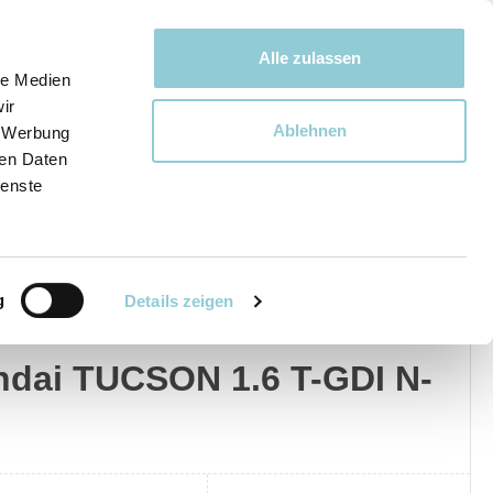
Bewegen bewegt uns!
Alle zulassen
le Medien
ir
Ablehnen
, Werbung
Ware
ren Daten
ienste
g
Details zeigen
dai
Privat
Gewerblich
dai TUCSON 1.6 T-GDI N-