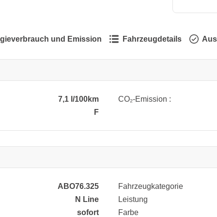
gieverbrauch und Emission
Fahrzeugdetails
Aus
7,1 l/100km
CO₂-Emission :
F
ABO76.325
Fahrzeugkategorie
N Line
Leistung
sofort
Farbe