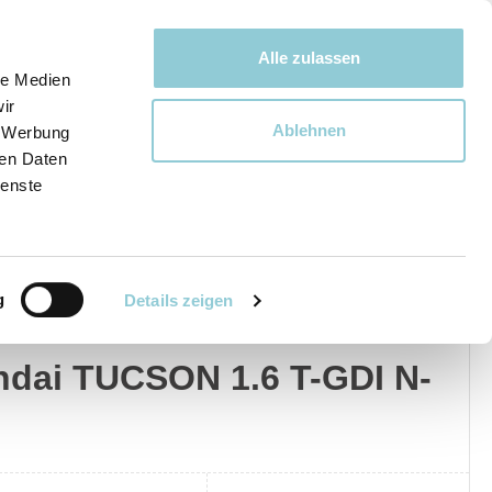
Bewegen bewegt uns!
Alle zulassen
le Medien
ir
Ablehnen
, Werbung
Ware
ren Daten
ienste
g
Details zeigen
dai
Privat
Gewerblich
dai TUCSON 1.6 T-GDI N-