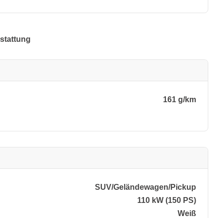
stattung
161 g/km
SUV/​Geländewagen/​Pickup
110 kW (150 PS)
Weiß