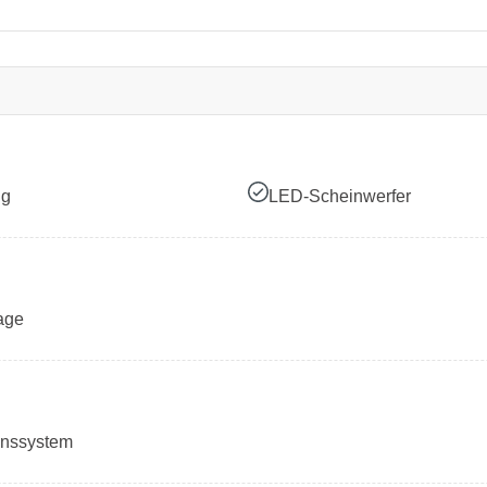
ng
LED-Scheinwerfer
age
onssystem