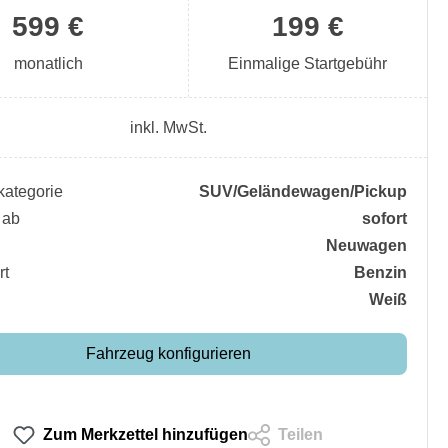
599 €
199 €
monatlich
Einmalige Startgebühr
inkl. MwSt.
ategorie
SUV/​Geländewagen/​Pickup
 ab
sofort
Neuwagen
rt
Benzin
Weiß
Fahrzeug konfigurieren
Zum Merkzettel hinzufügen
Teilen