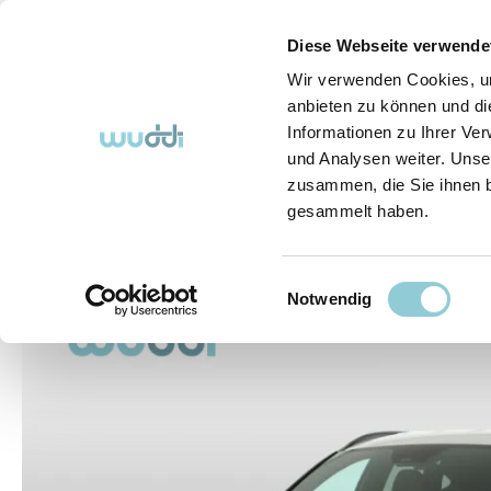
springen
Zur Hauptnavigation springen
Diese Webseite verwende
Wir verwenden Cookies, um
anbieten zu können und di
Informationen zu Ihrer Ve
Abo-Fahrzeuge
So funktioniert's (FAQ)
Über Uns
und Analysen weiter. Unse
zusammen, die Sie ihnen b
gesammelt haben.
Abo-Fahrzeuge
Einwilligungsauswahl
Bildergalerie überspringen
Notwendig