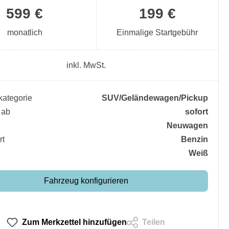
599 €
199 €
monatlich
Einmalige Startgebühr
inkl. MwSt.
ategorie
SUV/​Geländewagen/​Pickup
 ab
sofort
Neuwagen
rt
Benzin
Weiß
Fahrzeug konfigurieren
Zum Merkzettel hinzufügen
Teilen