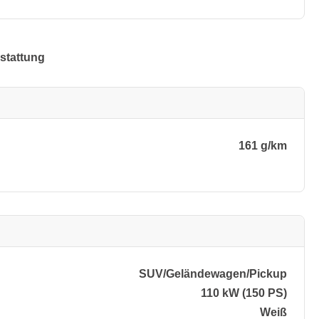
stattung
161 g/km
SUV/​Geländewagen/​Pickup
110 kW (150 PS)
Weiß