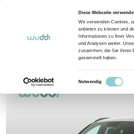
springen
Zur Hauptnavigation springen
Diese Webseite verwende
Wir verwenden Cookies, um
anbieten zu können und di
Informationen zu Ihrer Ve
Abo-Fahrzeuge
So funktioniert's (FAQ)
Über Uns
und Analysen weiter. Unse
zusammen, die Sie ihnen b
gesammelt haben.
Abo-Fahrzeuge
Einwilligungsauswahl
Bildergalerie überspringen
Notwendig