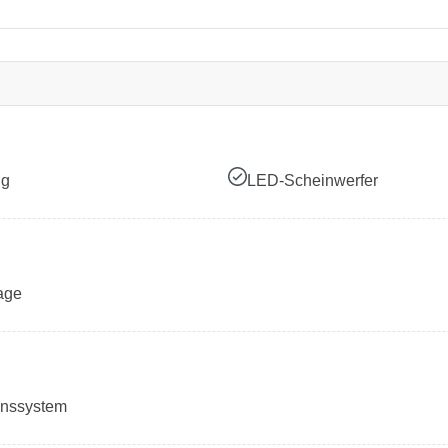
ng
LED-Scheinwerfer
age
onssystem