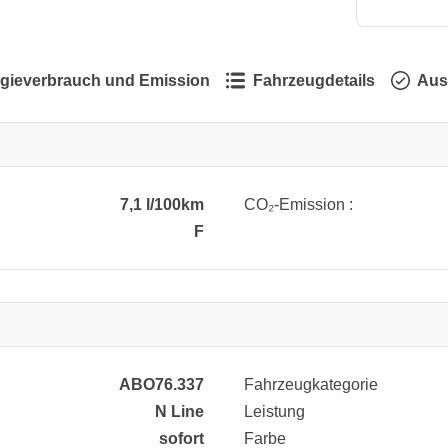
gieverbrauch und Emission
Fahrzeugdetails
Aus
7,1 l/100km
CO₂-Emission :
F
ABO76.337
Fahrzeugkategorie
N Line
Leistung
sofort
Farbe