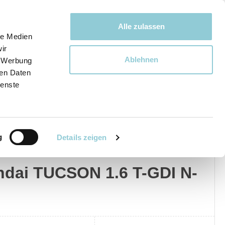
Bewegen bewegt uns!
Alle zulassen
le Medien
ir
Ablehnen
, Werbung
Ware
ren Daten
ienste
g
Details zeigen
dai
Privat
Gewerblich
dai TUCSON 1.6 T-GDI N-