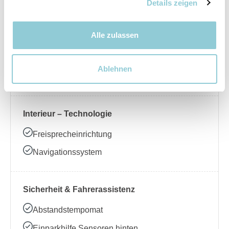
Nebelscheinwerfer
Details zeigen
Alle zulassen
Interieur – Komfort
Beheizbares Lenkrad
Ablehnen
Klimaanlage
Interieur – Technologie
Freisprecheinrichtung
Navigationssystem
Sicherheit & Fahrerassistenz
Abstandstempomat
Einparkhilfe Sensoren hinten