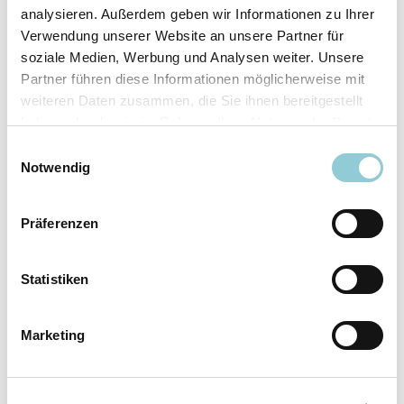
analysieren. Außerdem geben wir Informationen zu Ihrer
Ausstattungslinie
N Line
Verwendung unserer Website an unsere Partner für
Verfügbar ab
sofort
soziale Medien, Werbung und Analysen weiter. Unsere
Fahrzeugkategorie
SUV/​Geländewagen/​
Partner führen diese Informationen möglicherweise mit
Pickup
weiteren Daten zusammen, die Sie ihnen bereitgestellt
Leistung
110 kW (150 PS)
haben oder die sie im Rahmen Ihrer Nutzung der Dienste
Farbe
Weiß
gesammelt haben.
Einwilligungsauswahl
Notwendig
Ausstattung
Präferenzen
Exterieur
Statistiken
Anhängerkupplung
Marketing
Dachreling
LED-Scheinwerfer