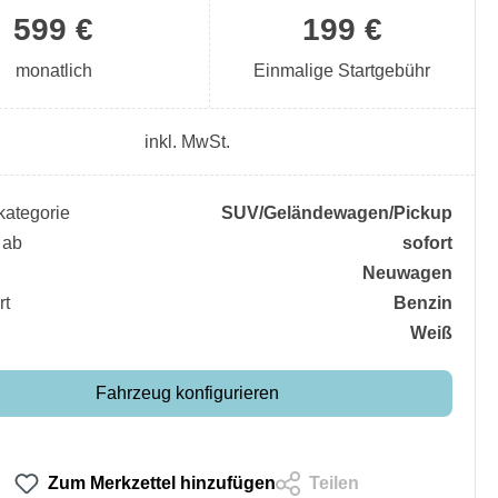
599 €
199 €
monatlich
Einmalige Startgebühr
inkl. MwSt.
ategorie
SUV/​Geländewagen/​Pickup
 ab
sofort
Neuwagen
rt
Benzin
Weiß
Fahrzeug konfigurieren
Zum Merkzettel hinzufügen
Teilen