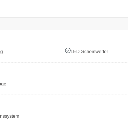
ng
LED-Scheinwerfer
age
onssystem