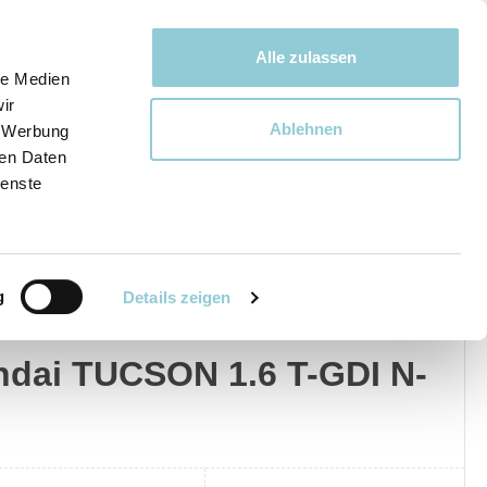
Bewegen bewegt uns!
Alle zulassen
le Medien
ir
Ablehnen
, Werbung
Ware
ren Daten
ienste
g
Details zeigen
dai
Privat
Gewerblich
dai TUCSON 1.6 T-GDI N-