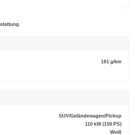
stattung
161 g/km
SUV/​Geländewagen/​Pickup
110 kW (150 PS)
Weiß