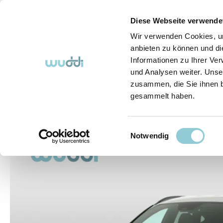
springen
Zur Hauptnavigation springen
Diese Webseite verwende
Wir verwenden Cookies, um
anbieten zu können und di
Informationen zu Ihrer Ve
Abo-Fahrzeuge
So funktioniert's (FAQ)
Über Uns
und Analysen weiter. Unse
zusammen, die Sie ihnen b
gesammelt haben.
Abo-Fahrzeuge
Einwilligungsauswahl
Bildergalerie überspringen
Notwendig