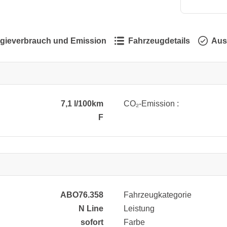
gieverbrauch und Emission
Fahrzeugdetails
Aus
7,1 l/100km
CO₂-Emission :
F
ABO76.358
Fahrzeugkategorie
N Line
Leistung
sofort
Farbe