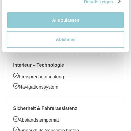
Nebelscheinwerfer
Details zeigen
Alle zulassen
Interieur – Komfort
Beheizbares Lenkrad
Ablehnen
Klimaanlage
Interieur – Technologie
Freisprecheinrichtung
Navigationssystem
Sicherheit & Fahrerassistenz
Abstandstempomat
Einparkhilfe Sensoren hinten