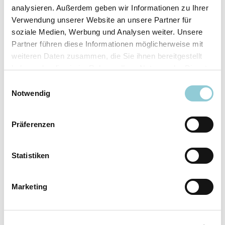
analysieren. Außerdem geben wir Informationen zu Ihrer
Ausstattungslinie
N Line
Verwendung unserer Website an unsere Partner für
Verfügbar ab
sofort
soziale Medien, Werbung und Analysen weiter. Unsere
Fahrzeugkategorie
SUV/​Geländewagen/​
Partner führen diese Informationen möglicherweise mit
Pickup
weiteren Daten zusammen, die Sie ihnen bereitgestellt
Leistung
110 kW (150 PS)
haben oder die sie im Rahmen Ihrer Nutzung der Dienste
Farbe
Weiß
gesammelt haben.
Einwilligungsauswahl
Notwendig
Ausstattung
Präferenzen
Exterieur
Statistiken
Anhängerkupplung
Marketing
Dachreling
LED-Scheinwerfer