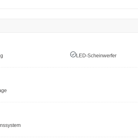
ng
LED-Scheinwerfer
age
onssystem