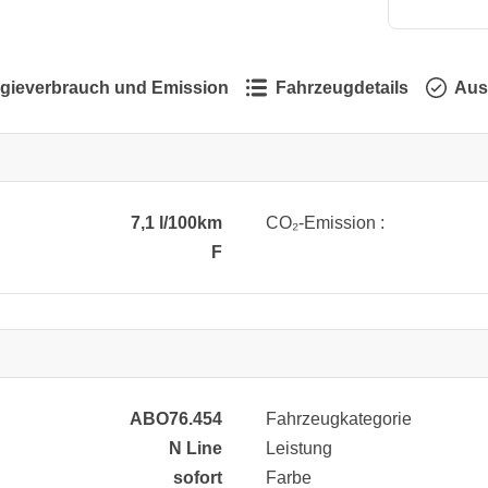
gieverbrauch und Emission
Fahrzeugdetails
Aus
7,1 l/100km
CO₂-Emission :
F
ABO76.454
Fahrzeugkategorie
N Line
Leistung
sofort
Farbe