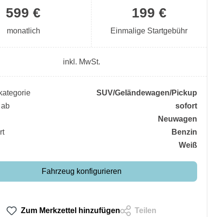
599 €
199 €
monatlich
Einmalige Startgebühr
inkl. MwSt.
ategorie
SUV/​Geländewagen/​Pickup
 ab
sofort
Neuwagen
rt
Benzin
Weiß
Fahrzeug konfigurieren
Zum Merkzettel hinzufügen
Teilen