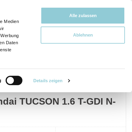
Bewegen bewegt uns!
Alle zulassen
le Medien
ir
Ablehnen
, Werbung
Ware
ren Daten
ienste
g
Details zeigen
dai
Privat
Gewerblich
dai TUCSON 1.6 T-GDI N-