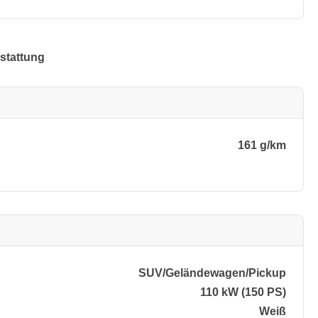
stattung
161 g/km
SUV/​Geländewagen/​Pickup
110 kW (150 PS)
Weiß