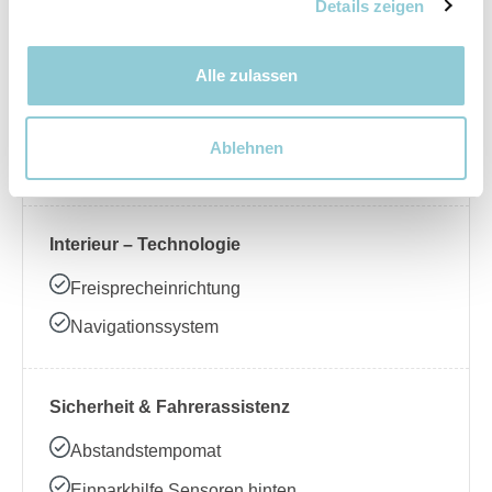
Nebelscheinwerfer
Details zeigen
Alle zulassen
Interieur – Komfort
Beheizbares Lenkrad
Ablehnen
Klimaanlage
Interieur – Technologie
Freisprecheinrichtung
Navigationssystem
Sicherheit & Fahrerassistenz
Abstandstempomat
Einparkhilfe Sensoren hinten