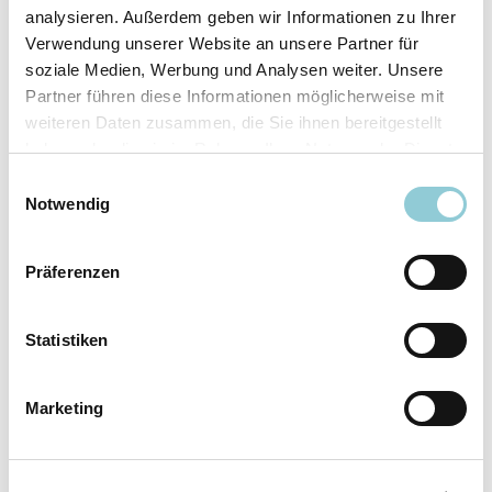
analysieren. Außerdem geben wir Informationen zu Ihrer
Ausstattungslinie
N Line
Verwendung unserer Website an unsere Partner für
Verfügbar ab
sofort
soziale Medien, Werbung und Analysen weiter. Unsere
Fahrzeugkategorie
SUV/​Geländewagen/​
Partner führen diese Informationen möglicherweise mit
Pickup
weiteren Daten zusammen, die Sie ihnen bereitgestellt
Leistung
110 kW (150 PS)
haben oder die sie im Rahmen Ihrer Nutzung der Dienste
Farbe
Weiß
gesammelt haben.
Einwilligungsauswahl
Notwendig
Ausstattung
Präferenzen
Exterieur
Statistiken
Anhängerkupplung
Marketing
Dachreling
LED-Scheinwerfer