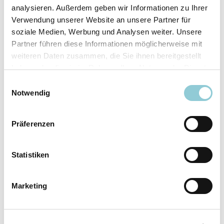
analysieren. Außerdem geben wir Informationen zu Ihrer
Ausstattungslinie
N Line
Verwendung unserer Website an unsere Partner für
Verfügbar ab
sofort
soziale Medien, Werbung und Analysen weiter. Unsere
Fahrzeugkategorie
SUV/​Geländewagen/​
Partner führen diese Informationen möglicherweise mit
Pickup
weiteren Daten zusammen, die Sie ihnen bereitgestellt
Leistung
110 kW (150 PS)
haben oder die sie im Rahmen Ihrer Nutzung der Dienste
Farbe
Weiß
gesammelt haben.
Einwilligungsauswahl
Notwendig
Ausstattung
Präferenzen
Exterieur
Statistiken
Anhängerkupplung
Marketing
Dachreling
LED-Scheinwerfer