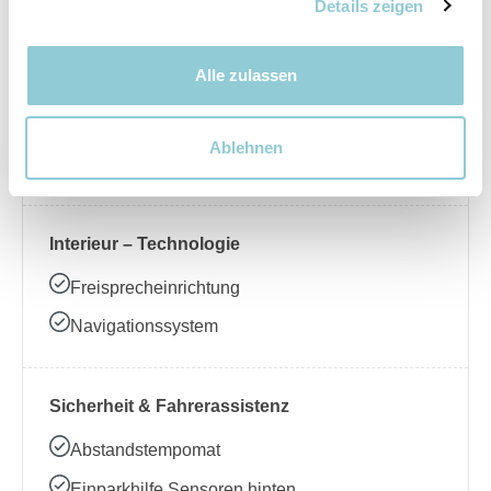
Nebelscheinwerfer
Details zeigen
Alle zulassen
Interieur – Komfort
Beheizbares Lenkrad
Ablehnen
Klimaanlage
Interieur – Technologie
Freisprecheinrichtung
Navigationssystem
Sicherheit & Fahrerassistenz
Abstandstempomat
Einparkhilfe Sensoren hinten