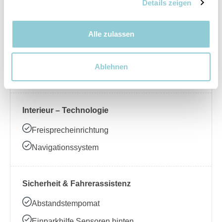
Nebelscheinwerfer
Details zeigen
Alle zulassen
Interieur – Komfort
Beheizbares Lenkrad
Ablehnen
Klimaanlage
Interieur – Technologie
Freisprecheinrichtung
Navigationssystem
Sicherheit & Fahrerassistenz
Abstandstempomat
Einparkhilfe Sensoren hinten