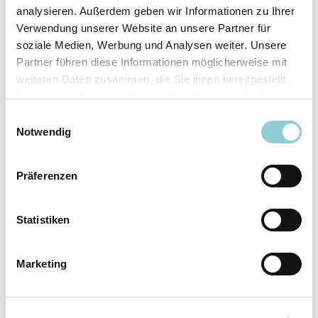
analysieren. Außerdem geben wir Informationen zu Ihrer
Ausstattungslinie
N Line
Verwendung unserer Website an unsere Partner für
Verfügbar ab
sofort
soziale Medien, Werbung und Analysen weiter. Unsere
Fahrzeugkategorie
SUV/​Geländewagen/​
Partner führen diese Informationen möglicherweise mit
Pickup
weiteren Daten zusammen, die Sie ihnen bereitgestellt
Leistung
110 kW (150 PS)
haben oder die sie im Rahmen Ihrer Nutzung der Dienste
Farbe
Weiß
gesammelt haben.
Einwilligungsauswahl
Notwendig
Ausstattung
Präferenzen
Exterieur
Statistiken
Anhängerkupplung
Marketing
Dachreling
LED-Scheinwerfer