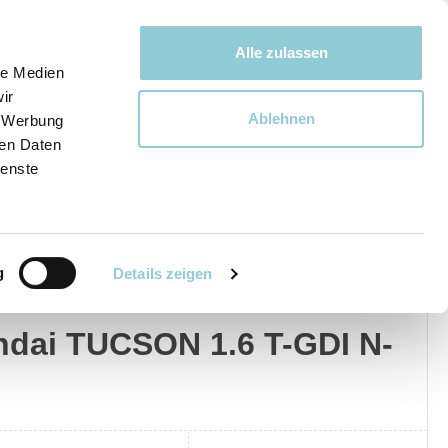
Bewegen bewegt uns!
Alle zulassen
le Medien
ir
Ablehnen
, Werbung
Ware
ren Daten
ienste
g
Details zeigen
dai
Privat
Gewerblich
dai TUCSON 1.6 T-GDI N-