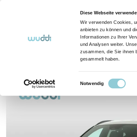
springen
Zur Hauptnavigation springen
Diese Webseite verwende
Wir verwenden Cookies, um
anbieten zu können und di
Informationen zu Ihrer Ve
Abo-Fahrzeuge
So funktioniert's (FAQ)
Über Uns
und Analysen weiter. Unse
zusammen, die Sie ihnen b
gesammelt haben.
Abo-Fahrzeuge
Einwilligungsauswahl
Bildergalerie überspringen
Notwendig