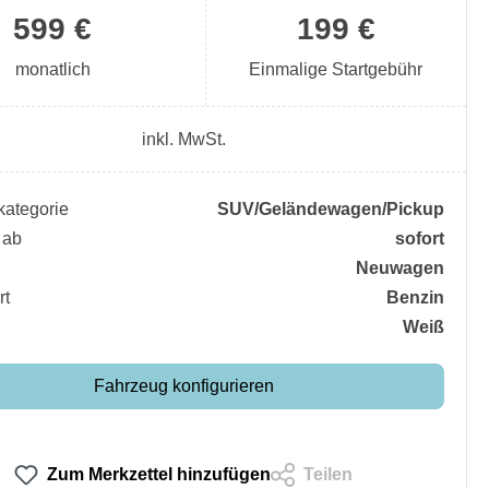
599 €
199 €
monatlich
Einmalige Startgebühr
inkl. MwSt.
ategorie
SUV/​Geländewagen/​Pickup
 ab
sofort
Neuwagen
rt
Benzin
Weiß
Fahrzeug konfigurieren
Zum Merkzettel hinzufügen
Teilen