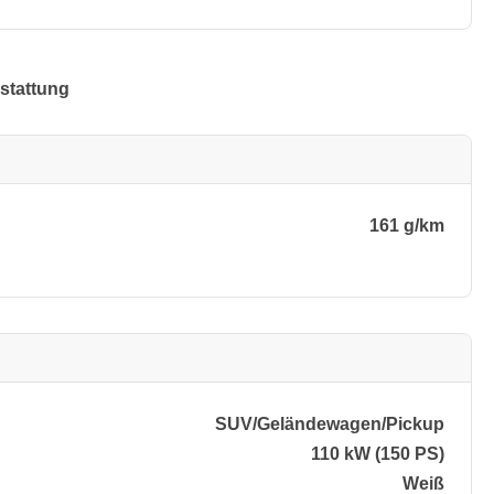
stattung
161 g/km
SUV/​Geländewagen/​Pickup
110 kW (150 PS)
Weiß