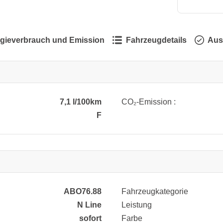
gieverbrauch und Emission
Fahrzeugdetails
Aus
7,1 l/100km
CO₂-Emission :
F
ABO76.88
Fahrzeugkategorie
N Line
Leistung
sofort
Farbe