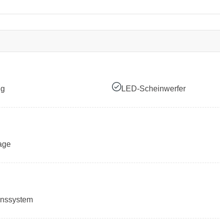
ng
LED-Scheinwerfer
age
onssystem