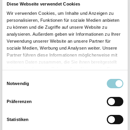
Fahrzeugdetails
Diese Webseite verwendet Cookies
Wir verwenden Cookies, um Inhalte und Anzeigen zu
Angebotsnummer
ABO49.1000
personalisieren, Funktionen für soziale Medien anbieten
Ausstattungslinie
AMG Line
zu können und die Zugriffe auf unsere Website zu
Verfügbar ab
10/2026
analysieren. Außerdem geben wir Informationen zu Ihrer
Verwendung unserer Website an unsere Partner für
Fahrzeugkategorie
SUV/​Geländewagen/​
soziale Medien, Werbung und Analysen weiter. Unsere
Pickup
Partner führen diese Informationen möglicherweise mit
Fahrzeugkategorie
Sportwagen/​Coupé
weiteren Daten zusammen, die Sie ihnen bereitgestellt
Leistung
180 kW (245 PS)
haben oder die sie im Rahmen Ihrer Nutzung der Dienste
Farbe
Grau
gesammelt haben.
Einwilligungsauswahl
Notwendig
Ausstattung
Präferenzen
Exterieur
Statistiken
Anhängerkupplung