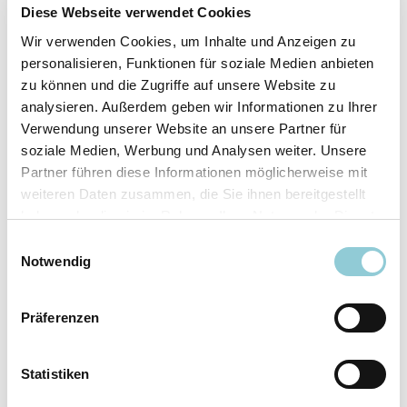
Fahrzeugdetails
Diese Webseite verwendet Cookies
Wir verwenden Cookies, um Inhalte und Anzeigen zu
Angebotsnummer
ABO49.135
personalisieren, Funktionen für soziale Medien anbieten
Ausstattungslinie
AMG Line
zu können und die Zugriffe auf unsere Website zu
Verfügbar ab
10/2026
analysieren. Außerdem geben wir Informationen zu Ihrer
Verwendung unserer Website an unsere Partner für
Fahrzeugkategorie
SUV/​Geländewagen/​
soziale Medien, Werbung und Analysen weiter. Unsere
Pickup
Partner führen diese Informationen möglicherweise mit
Fahrzeugkategorie
Sportwagen/​Coupé
weiteren Daten zusammen, die Sie ihnen bereitgestellt
Leistung
180 kW (245 PS)
haben oder die sie im Rahmen Ihrer Nutzung der Dienste
Farbe
Grau
gesammelt haben.
Einwilligungsauswahl
Notwendig
Ausstattung
Präferenzen
Exterieur
Statistiken
Anhängerkupplung