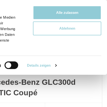
Bewegen bewegt uns!
Alle zulassen
le Medien
ir
Ablehnen
, Werbung
Ware
ren Daten
ienste
g
Details zeigen
edes-Benz
Privat
Gewerblich
cedes-Benz GLC300d
TIC Coupé