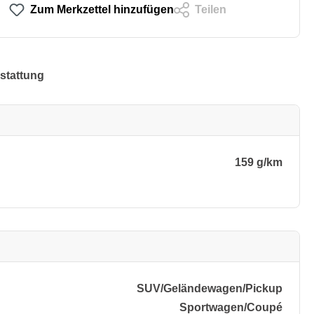
Zum Merkzettel hinzufügen
Teilen
stattung
159 g/km
SUV/​Geländewagen/​Pickup
Sportwagen/​Coupé