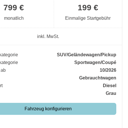
799 €
199 €
monatlich
Einmalige Startgebühr
inkl. MwSt.
ategorie
SUV/​Geländewagen/​Pickup
ategorie
Sportwagen/​Coupé
 ab
10/2026
Gebrauchtwagen
rt
Diesel
Grau
Fahrzeug konfigurieren