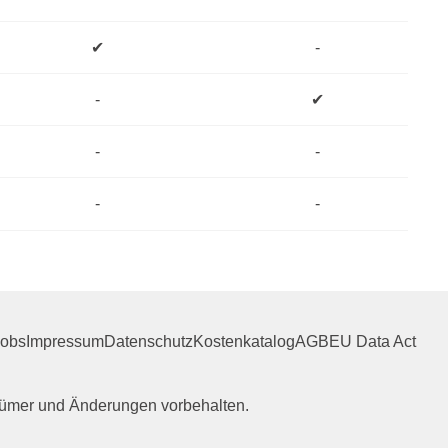
✔
-
-
✔
-
-
-
-
Jobs
Impressum
Datenschutz
Kostenkatalog
AGB
EU Data Act
rrtümer und Änderungen vorbehalten.