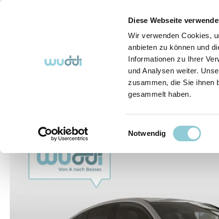
springen
Zur Hauptnavigation springen
Diese Webseite verwende
Wir verwenden Cookies, um
anbieten zu können und di
Informationen zu Ihrer Ve
Abo-Fahrzeuge
So funktioniert's (FAQ)
Über Uns
und Analysen weiter. Unse
zusammen, die Sie ihnen b
gesammelt haben.
Abo-Fahrzeuge
Einwilligungsauswahl
Bildergalerie überspringen
Notwendig