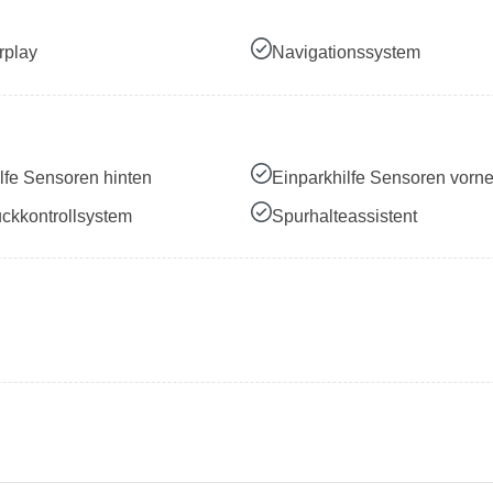
rplay
Navigationssystem
lfe Sensoren hinten
Einparkhilfe Sensoren vorn
ckkontrollsystem
Spurhalteassistent