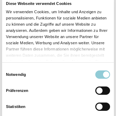
Fahrzeugdetails
Diese Webseite verwendet Cookies
Wir verwenden Cookies, um Inhalte und Anzeigen zu
Angebotsnummer
ABO49.215
personalisieren, Funktionen für soziale Medien anbieten
Ausstattungslinie
AMG Line
zu können und die Zugriffe auf unsere Website zu
Verfügbar ab
10/2026
analysieren. Außerdem geben wir Informationen zu Ihrer
Verwendung unserer Website an unsere Partner für
Fahrzeugkategorie
SUV/​Geländewagen/​
soziale Medien, Werbung und Analysen weiter. Unsere
Pickup
Partner führen diese Informationen möglicherweise mit
Fahrzeugkategorie
Sportwagen/​Coupé
weiteren Daten zusammen, die Sie ihnen bereitgestellt
Leistung
180 kW (245 PS)
haben oder die sie im Rahmen Ihrer Nutzung der Dienste
Farbe
Grau
gesammelt haben.
Einwilligungsauswahl
Notwendig
Ausstattung
Präferenzen
Exterieur
Statistiken
Anhängerkupplung